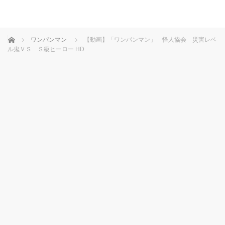
ホーム
ワンパンマン
【動画】「ワンパンマン」 怪人協会 災害レベ
ル鬼ＶＳ Ｓ級ヒーロー HD