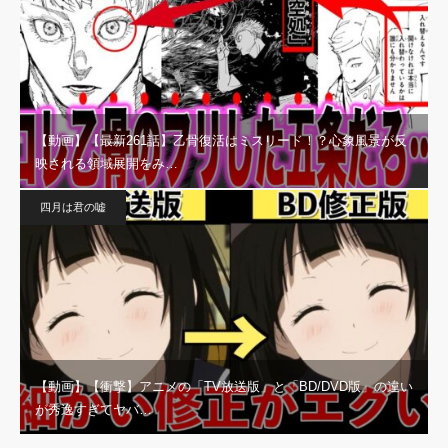
【動画】【最新261話】乙骨復活はミスリード！？心象風景が反
映される領域展開をみ…
四月は君の嘘
【動画】【衝撃】アニメの「TV放送版」と「BD/DVD版」の違い
が秀逸すぎてヤバ…