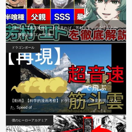
【動画】【東京喰種】これを見れば「芳村エト」の全てがわか
る！隻眼の梟”エト”を徹…
ドラゴンボール
【動画】【科学的漫画考察】ドラゴンボールの速度再現してみ
た, Speed of …
僕のヒーローアカデミア