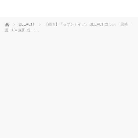
ホーム
BLEACH
【動画】『セブンナイツ』 BLEACHコラボ 「黒崎一
護（CV 森田 成一）」