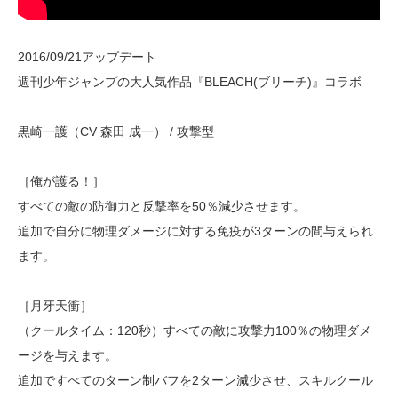
2016/09/21アップデート
週刊少年ジャンプの大人気作品『BLEACH(ブリーチ)』コラボ
黒崎一護（CV 森田 成一） / 攻撃型
［俺が護る！］
すべての敵の防御力と反撃率を50％減少させます。
追加で自分に物理ダメージに対する免疫が3ターンの間与えられ
ます。
［月牙天衝］
（クールタイム：120秒）すべての敵に攻撃力100％の物理ダメ
ージを与えます。
追加ですべてのターン制バフを2ターン減少させ、スキルクール