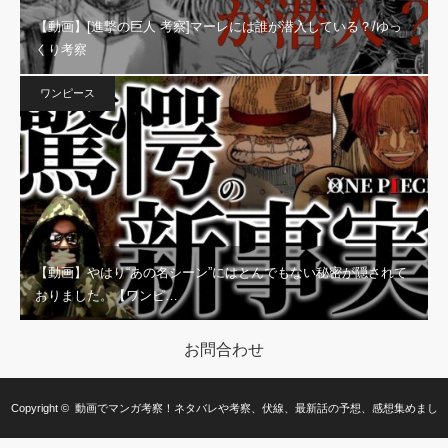
【動画】[進撃の巨人 考察]マーレには誰が潜入している？/ゆっ
くり考察
ワンピース
【動画】やはり“あの名シーン”にはとんでもない秘密が隠されて
おりました。【ワンピ…
お問合わせ
Copyright ©
動画でマンガ考察！ネタバレや考察、伏線、最新話の予想、感想集めまし