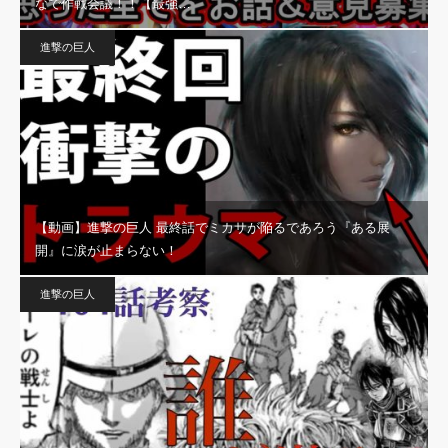
なで作戦会議！！【最強…
進撃の巨人
【動画】進撃の巨人 最終話でミカサが陥るであろう『ある展
開』に涙が止まらない！
進撃の巨人