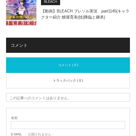
BLEACH
【動画】BLEACH ブレソル実況 part1145(キャラ
クター紹介:鰻屋育美(技)降臨と継承)
コメント
コメント ( 0 )
トラックバック ( 0 )
この記事へのコメントはありません。
名前
E-MAIL
- 公開されません -