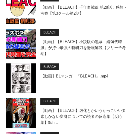
【動画】【BLEACH】千年血戦篇 第28話：感想・
考察【第3クール第2話】
BLEACH
【動画】【BLEACH】小説版の黒幕「綱彌代時
灘」が持つ最強の斬魄刀を徹底解説【ブリーチ考
察】
BLEACH
【動画】BLマンガ 「BLEACH」.mp4
BLEACH
【動画】【BLEACH】虚化とかいうかっこいい要
素しかない変身についての読者の反応集【反応
集】#sh…