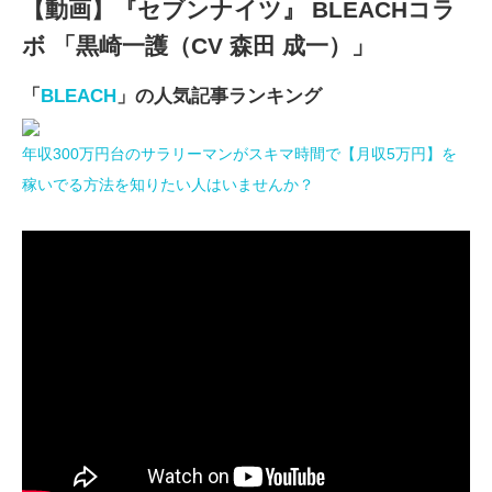
【動画】『セブンナイツ』 BLEACHコラ
ボ 「黒崎一護（CV 森田 成一）」
「
BLEACH
」の人気記事ランキング
年収300万円台のサラリーマンがスキマ時間で【月収5万円】を
稼いでる方法を知りたい人はいませんか？