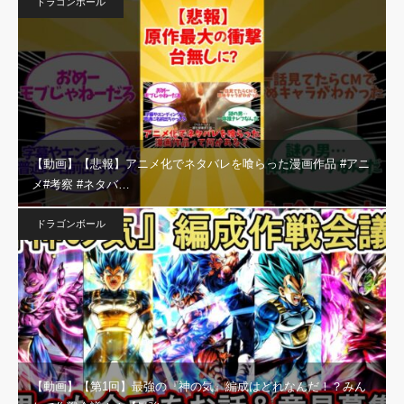
ドラゴンボール
【動画】【悲報】アニメ化でネタバレを喰らった漫画作品 #アニ
メ#考察 #ネタバ…
ドラゴンボール
【動画】【第1回】最強の『神の気』編成はどれなんだ！？みん