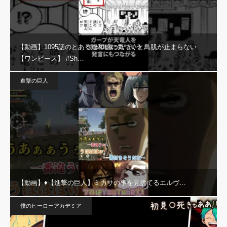
【動画】1095話のとある違和感に気づくと鳥肌が止まらない
【ワンピース】 #Sh…
進撃の巨人
【動画】♦️【進撃の巨人】ミカサの事を見捨てるエルヴ…
僕のヒーローアカデミア