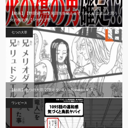
【動画】【野田栄一郎】尾田先生変えます？みんなは誰だと思う
火の傷の男【マヂラブ野…
七つの大罪
【動画】七つの大罪 273 ネタバレ – Nanatsu no T…
ワンピース