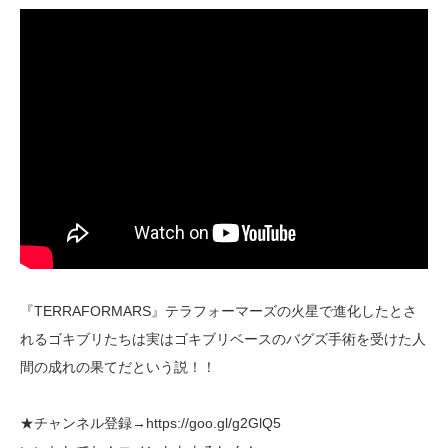
『TERRAFORMARS』テラフォーマーズの火星で進化したとさ
れるゴキブリたちは実はゴキブリベースのバグズ手術を受けた人
間の成れの果てだという説！！
★チャンネル登録→https://goo.gl/g2GlQ5