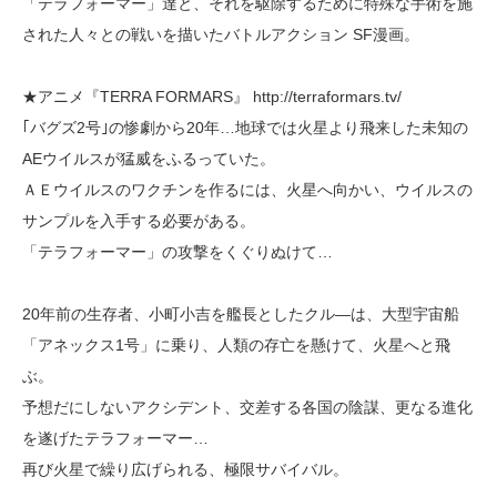
「テラフォーマー」達と、それを駆除するために特殊な手術を施
された人々との戦いを描いたバトルアクション SF漫画。
★アニメ『TERRA FORMARS』 http://terraformars.tv/
｢バグズ2号｣の惨劇から20年…地球では火星より飛来した未知の
AEウイルスが猛威をふるっていた。
ＡＥウイルスのワクチンを作るには、火星へ向かい、ウイルスの
サンプルを入手する必要がある。
「テラフォーマー」の攻撃をくぐりぬけて…
20年前の生存者、小町小吉を艦長としたクル―は、大型宇宙船
「アネックス1号」に乗り、人類の存亡を懸けて、火星へと飛
ぶ。
予想だにしないアクシデント、交差する各国の陰謀、更なる進化
を遂げたテラフォーマー…
再び火星で繰り広げられる、極限サバイバル。