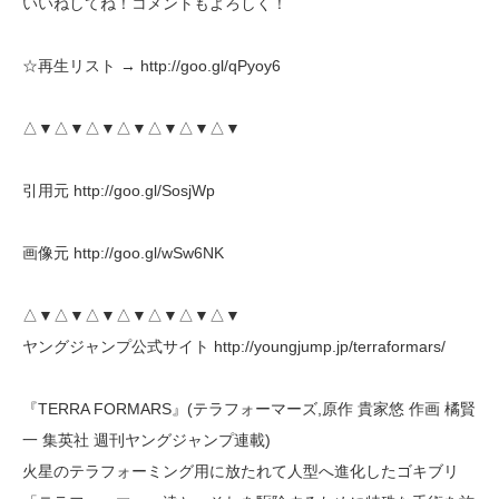
いいねしてね！コメントもよろしく！
☆再生リスト → http://goo.gl/qPyoy6
△▼△▼△▼△▼△▼△▼△▼
引用元 http://goo.gl/SosjWp
画像元 http://goo.gl/wSw6NK
△▼△▼△▼△▼△▼△▼△▼
ヤングジャンプ公式サイト http://youngjump.jp/terraformars/
『TERRA FORMARS』(テラフォーマーズ,原作 貴家悠 作画 橘賢
一 集英社 週刊ヤングジャンプ連載)
火星のテラフォーミング用に放たれて人型へ進化したゴキブリ