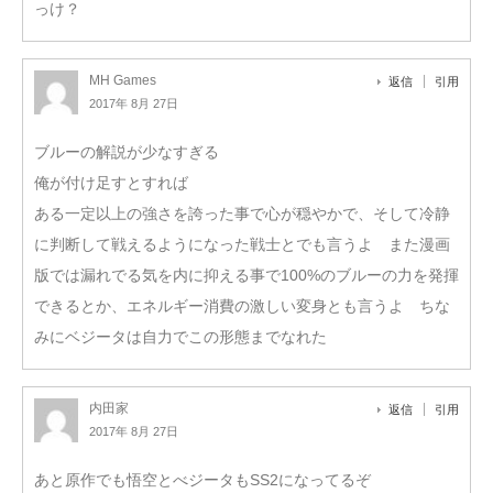
っけ？
MH Games
返信
引用
2017年 8月 27日
ブルーの解説が少なすぎる
俺が付け足すとすれば
ある一定以上の強さを誇った事で心が穏やかで、そして冷静
に判断して戦えるようになった戦士とでも言うよ また漫画
版では漏れでる気を内に抑える事で100%のブルーの力を発揮
できるとか、エネルギー消費の激しい変身とも言うよ ちな
みにベジータは自力でこの形態までなれた
内田家
返信
引用
2017年 8月 27日
あと原作でも悟空とべジータもSS2になってるぞ