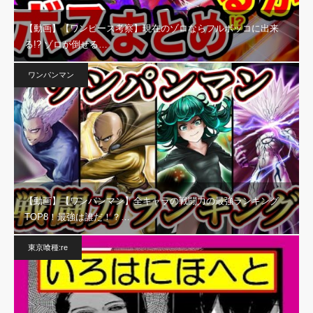
【動画】【ワンピース考察】現在のゾロならフルボッコに出来
る!? ゾロが倒せる…
ワンパンマン
【動画】【ワンパンマン】全キャラの戦闘力の最強ランキング
TOP8！最強は誰だ！？…
東京喰種:re