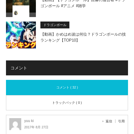
ゴンボール #アニメ #雑学
ドラゴンボール
【動画】かめはめ波は何位？ドラゴンボールの技
ランキング【TOP10】
コメント
コメント ( 32 )
トラックバック ( 0 )
yuu ki
返信
引用
2017年 8月 27日