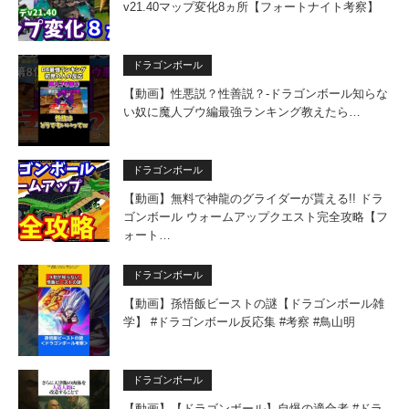
v21.40マップ変化8ヵ所【フォートナイト考察】
ドラゴンボール
【動画】性悪説？性善説？-ドラゴンボール知らな
い奴に魔人ブウ編最強ランキング教えたら…
ドラゴンボール
【動画】無料で神龍のグライダーが貰える!! ドラ
ゴンボール ウォームアップクエスト完全攻略【フ
ォート…
ドラゴンボール
【動画】孫悟飯ビーストの謎【ドラゴンボール雑
学】 #ドラゴンボール反応集 #考察 #鳥山明
ドラゴンボール
【動画】【ドラゴンボール】自爆の適合者 #ドラ