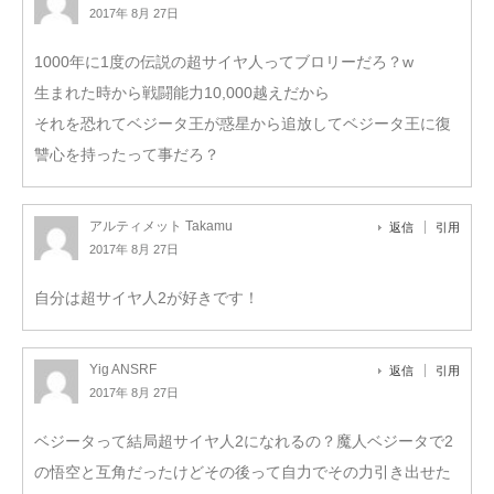
2017年 8月 27日
1000年に1度の伝説の超サイヤ人ってブロリーだろ？w
生まれた時から戦闘能力10,000越えだから
それを恐れてベジータ王が惑星から追放してベジータ王に復
讐心を持ったって事だろ？
アルティメット Takamu
返信
引用
2017年 8月 27日
自分は超サイヤ人2が好きです！
Yig ANSRF
返信
引用
2017年 8月 27日
ベジータって結局超サイヤ人2になれるの？魔人ベジータで2
の悟空と互角だったけどその後って自力でその力引き出せた