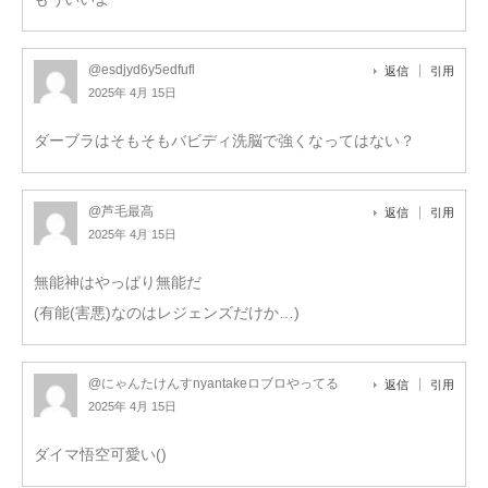
@esdjyd6y5edfufl
返信
引用
2025年 4月 15日
ダーブラはそもそもバビディ洗脳で強くなってはない？
@芦毛最高
返信
引用
2025年 4月 15日
無能神はやっぱり無能だ
(有能(害悪)なのはレジェンズだけか…)
@にゃんたけんすnyantakeロブロやってる
返信
引用
2025年 4月 15日
ダイマ悟空可愛い()