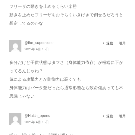
フリーザの動きを止めるくらい楽勝
動きを止めたフリーザをおそらくいきげきで倒せるだろうと
想定してるのかな
@the_superstone
返信
引用
2025年 4月 15日
多分だけど子供状態はタフさ（身体能力依存）が極端に下が
ってるんじゃね？
気による攻撃力とか防御力は高くても
身体能力はバータ並だったら通常形態なら致命傷あっても不
思議じゃない
@Hatch_opens
返信
引用
2025年 4月 15日