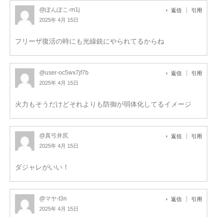
@ぽんぽこ-m1j
返信
引用
2025年 4月 15日
フリーザ復活の時にも光線銃にやられてるからね
@user-oc5wx7jf7b
返信
引用
2025年 4月 15日
火力もそうだけどそれよりも防御が弱体化してるイメージ
@真弓井尻
返信
引用
2025年 4月 15日
ダジャレがいい！
@マヤ-t3n
返信
引用
2025年 4月 15日