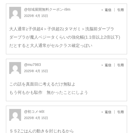
@領域展開無料クーポン-i9m
返信
引用
2025年 4月 15日
大人通常≧子供超4＞子供超2≧タマガミ＞洗脳前ダーブラ
ダーブラが魔人ベジータくらいの強化幅(1.1倍以上2倍以下)
だとすると大人通常がセルクラス確定っぽい
@mu7983
返信
引用
2025年 4月 15日
この話を真面目に考えるだけ無駄よ
もう何もかも駄作 無かったことにしよう
@初コメ-k6t
返信
引用
2025年 4月 15日
ＳＳ2ごはんの動きを封じれるから