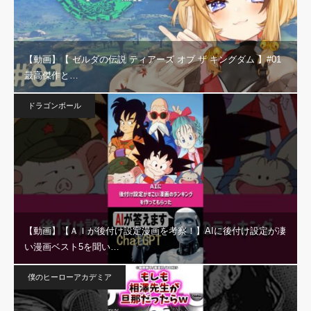
【動画】【 ゼルダの伝説 ティアーズ オブ ザ キングダム 】#01
最高傑作と…
ドラゴンボール
【動画】【ＡＩが後付け設定漫画を考察！】AIに後付け設定が凄
い漫画ベスト5を聞い…
僕のヒーローアカデミア