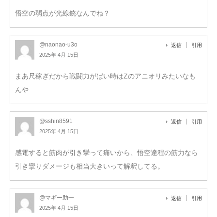
悟空の弱点が光線銃なんでね？
@naonao-u3o
返信
引用
2025年 4月 15日
まあ尺稼ぎだから戦闘力がばい時はZのアニオリみたいなも
んや
@sshin8591
返信
引用
2025年 4月 15日
感電すると筋肉が引き攣って痛いから、悟空達程の筋力なら
引き攣りダメージも相当大きいって解釈してる。
@マギー助一
返信
引用
2025年 4月 15日