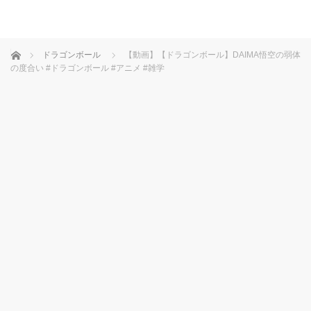
ホーム
ドラゴンボール
【動画】【ドラゴンボール】DAIMA悟空の弱体
の度合い #ドラゴンボール #アニメ #雑学