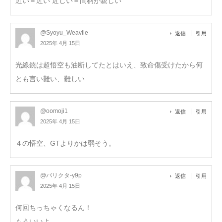
近い＝近い 近しい＝間柄が親しい
@Syoyu_Weavile
返信
引用
2025年 4月 15日
光線銃は超悟空も油断してたとはいえ、致命傷受けたから何
とも言い難い、難しい
@oomoji1
返信
引用
2025年 4月 15日
４の悟空、GTよりかは弱そう。
@バリクタ-y9p
返信
引用
2025年 4月 15日
何回ちっちゃくなるん！
もういいよ