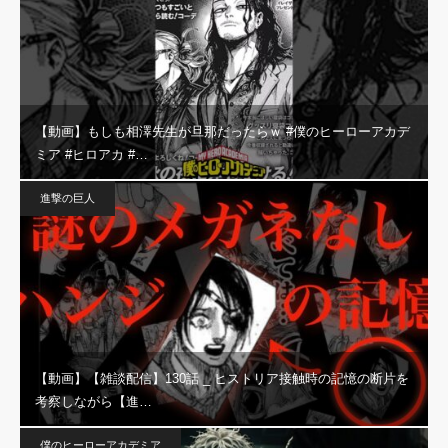
【動画】もしも相澤先生が旦那だったらｗ #僕のヒーローアカデ
ミア #ヒロアカ #…
進撃の巨人
【動画】【雑談配信】130話 _ ヒストリア接触時の記憶の断片を
考察しながら【進…
僕のヒーローアカデミア