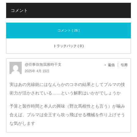
コメント
コメント ( 26 )
トラックバック ( 0 )
@些事弥無我雅時干支
返信
引用
2025年 4月 15日
実はあの光線銃にはなんらかのコネの結果としてブルマの技
術力が活かされている……という解釈はいかがでしょうか
予算と製作時間と本人の興味（野次馬根性とも言う）が噛み
合えば、ブルマは全王すら吹っ飛ばせる機械を作り上げそう
な気がします