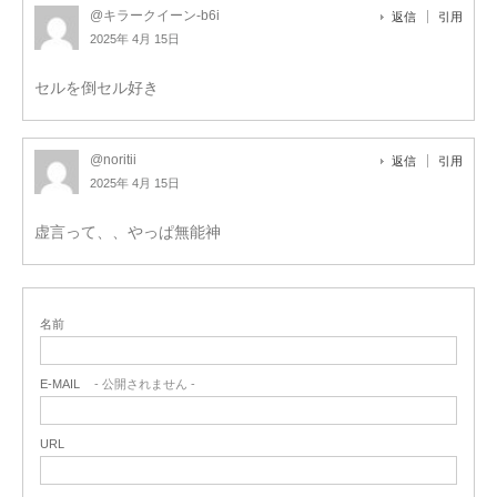
@キラークイーン-b6i
返信
引用
2025年 4月 15日
セルを倒セル好き
@noritii
返信
引用
2025年 4月 15日
虚言って、、やっぱ無能神
名前
E-MAIL
- 公開されません -
URL