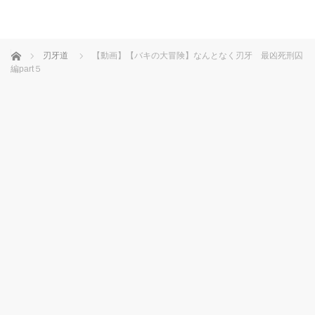
ホーム
刃牙道
【動画】【バキの大冒険】なんとなく刃牙 最凶死刑囚
編part５