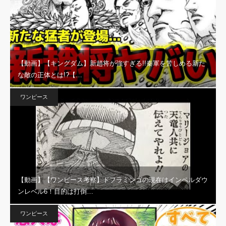
【動画】【キングダム】新趙将が強すぎる!!秦軍を苦しめる新た
な敵の正体とは!?【…
ワンピース
【動画】【ワンピース考察】ドフラミンゴの現在はインペルダウ
ンレベル6！目的は打倒…
ワンピース