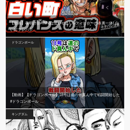
【動画】夜明け(DAWN)は近いぜよ! ルフィとローの表裏一体! 白
い町フレバン…
ドラゴンボール
【動画】【ドラゴンボール】18号は道のド真ん中で戦闘開始した
#ドラゴンボール …
キングダム