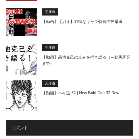
刃牙道
【動画】【刃牙】独特なキャラ特有の技厳選
刃牙道
【動画】愚地克己の歩みを描き語る（～範馬刃牙
まで）
刃牙道
【動画】バキ道 32 | New Baki Dou 32 Raw
コメント