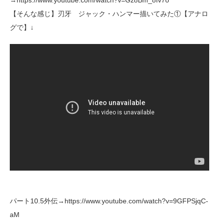
【そんな感じ】刃牙 ジャック・ハンマー描いてみた①【アナロ
グで】↓
パート10.5外伝→https://www.youtube.com/watch?v=9GFPSjqC-
aM