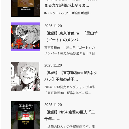
まる念で評価が上がりま…
#ハンターハンター #蚯蚓 #陰獣…
2025.11.20
【動画】東京喰種:re 「黒山羊
（ゴート）のメンバ…
東京喰種re 「黒山羊（ゴート）の
メンバー！戦力が絶妙過ぎる！？目
的はグール…
2025.11.20
【動画】【東京喰種:re 5話ネタ
バレ】不知の赫子…
2014/11/13発売ヤングジャンプ50号
「東京喰種:re」5話ネタバレ感…
2025.11.20
【動画】№94 進撃の巨人「二
千年… …
「進撃の巨人」の考察動画です。誰