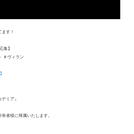
てます！
反応集】
ト ＃ヴィラン
カデミア』
所有者様に帰属いたします。