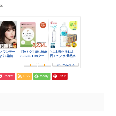
64
Pocket
RSS
feedly
Pin it