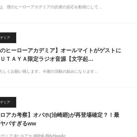
は、僕のヒーローアカデミアの読者の反応を動画にして…
デミア
のヒーローアカデミア】オールマイトがゲストに
ＵＴＡＹＡ限定ラジオ音源【文字起…
ろしくお願い致します。今後の活動の励みになります…
デミア
ロアカ考察】オバホ(治崎廻)が再登場確定？！最
ヤバすぎるww
ミア #ヒロアカ #MHA #MyHereAc…