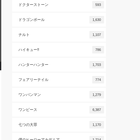
ドクターストーン
593
ドラゴンボール
1,630
ナルト
1,107
ハイキュー!!
786
ハンターハンター
1,703
フェアリーテイル
774
ワンパンマン
1,279
ワンピース
6,387
七つの大罪
1,170
僕のヒーローアカデミア
1,714