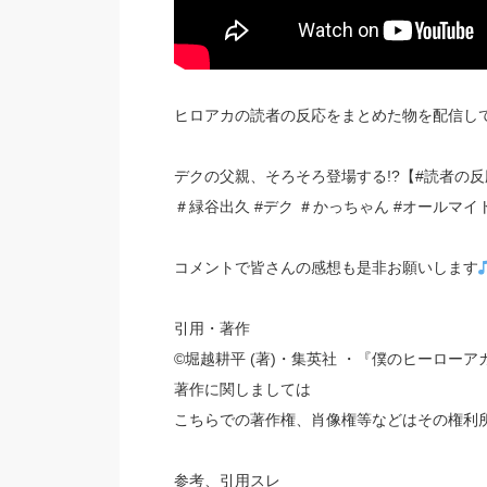
ヒロアカの読者の反応をまとめた物を配信し
デクの父親、そろそろ登場する!?【#読者の
＃緑谷出久 #デク ＃かっちゃん #オールマイ
コメントで皆さんの感想も是非お願いします
引用・著作
©堀越耕平 (著)・集英社 ・『僕のヒーローア
著作に関しましては
こちらでの著作権、肖像権等などはその権利
参考、引用スレ