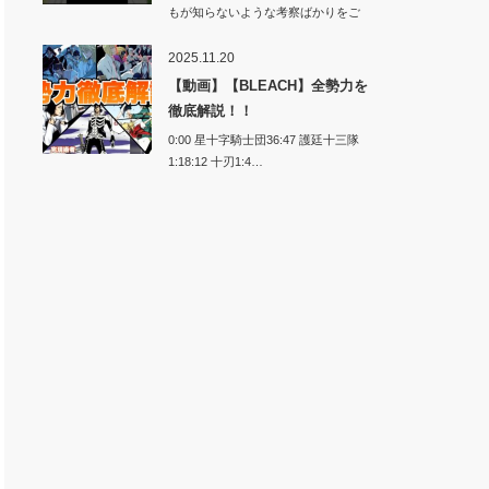
もが知らないような考察ばかりをご
紹介します…
2025.11.20
【動画】【BLEACH】全勢力を
徹底解説！！
0:00 星十字騎士団36:47 護廷十三隊
1:18:12 十刃1:4…