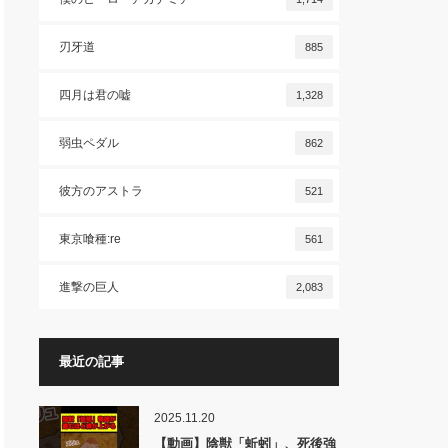
刃牙道
885
四月は君の嘘
1,328
弱虫ペダル
862
彼方のアストラ
521
東京喰種:re
561
進撃の巨人
2,083
最近の記事
2025.11.20
【動画】陰獣「蚯蚓」、死後強