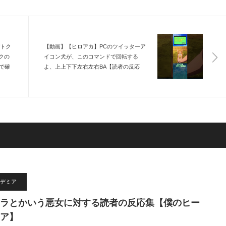
 バトク
【動画】【ヒロアカ】PCのツイッターア
クの
イコン犬が、このコマンドで回転する
で確
よ、上上下下左右左右BA【読者の反応
クタ
集】 ＃ツイッター #犬のアイコン
デミア
ラとかいう悪女に対する読者の反応集【僕のヒー
ア】