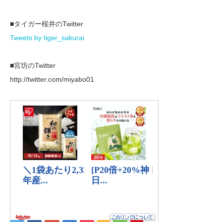
■タイガー桜井のTwitter
Tweets by tiger_sakurai
■宮坊のTwitter
http://twitter.com/miyabo01