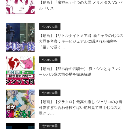
【動画】「魔神王」七つの大罪 メリオダス VS ゼ
ルドリス
七つの大罪
【動画】【リトルナイトメア3】新キャラの七つの
大罪を考察：キービジュアルに隠された秘密を
「鏡」で暴く…
七つの大罪
【動画】【黙示録の四騎士】 狐・シンとは？ パ
ーシバル隊の司令塔を徹底解説
七つの大罪
【動画】【グラクロ】最高の癒し ジェリコの水着
可愛すぎ♡合わせ技やばい絶対見て!!!【七つの大
罪グラ…
七つの大罪