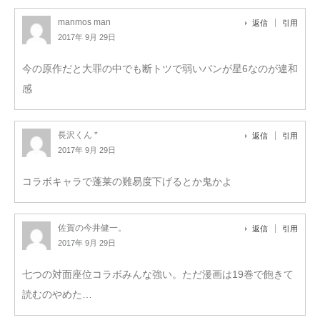
manmos man
返信
引用
2017年 9月 29日
今の原作だと大罪の中でも断トツで弱いバンが星6なのが違和
感
長沢くん *
返信
引用
2017年 9月 29日
コラボキャラで蓬莱の難易度下げるとか鬼かよ
佐賀の今井健一。
返信
引用
2017年 9月 29日
七つの対面座位コラボみんな強い。ただ漫画は19巻で飽きて
読むのやめた…