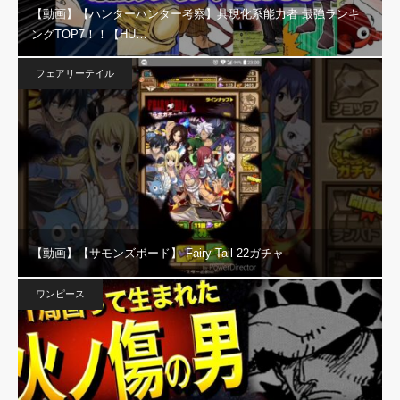
【動画】【ハンターハンター考察】具現化系能力者 最強ランキ
ングTOP7！！【HU…
フェアリーテイル
【動画】【サモンズボード】 Fairy Tail 22ガチャ
ワンピース