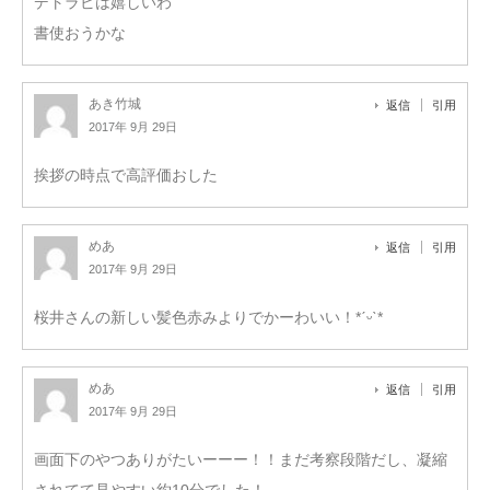
デトラビは嬉しいわ
書使おうかな
あき竹城
返信
引用
2017年 9月 29日
挨拶の時点で高評価おした
めあ
返信
引用
2017年 9月 29日
桜井さんの新しい髪色赤みよりでかーわいい！*ˊᵕˋ*
めあ
返信
引用
2017年 9月 29日
画面下のやつありがたいーーー！！まだ考察段階だし、凝縮
されてて見やすい約10分でした！