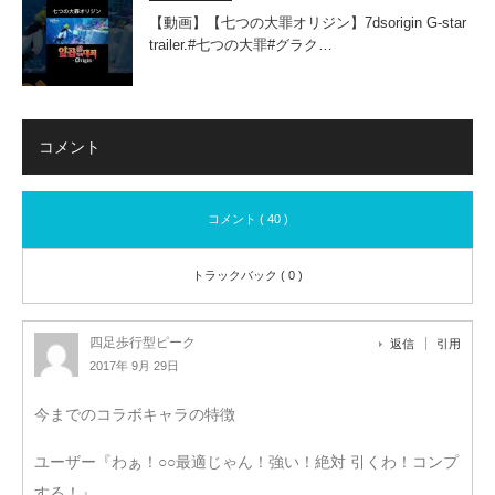
【動画】【七つの大罪オリジン】7dsorigin G-star
trailer.#七つの大罪#グラク…
コメント
コメント ( 40 )
トラックバック ( 0 )
四足歩行型ピーク
返信
引用
2017年 9月 29日
今までのコラボキャラの特徴
ユーザー『わぁ！○○最適じゃん！強い！絶対 引くわ！コンプ
する！』