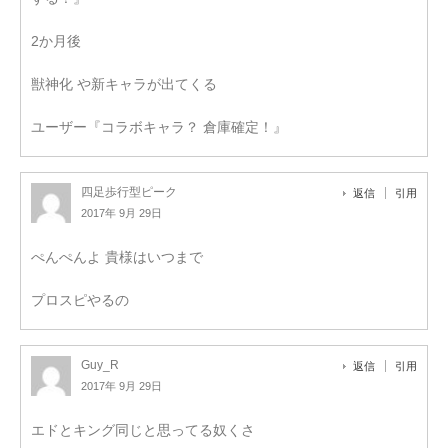
2か月後
獣神化 や新キャラが出てくる
ユーザー『コラボキャラ？ 倉庫確定！』
四足歩行型ピーク
返信
引用
2017年 9月 29日
ぺんぺんよ 貴様はいつまで
プロスピやるの
Guy_R
返信
引用
2017年 9月 29日
エドとキング同じと思ってる奴くさ