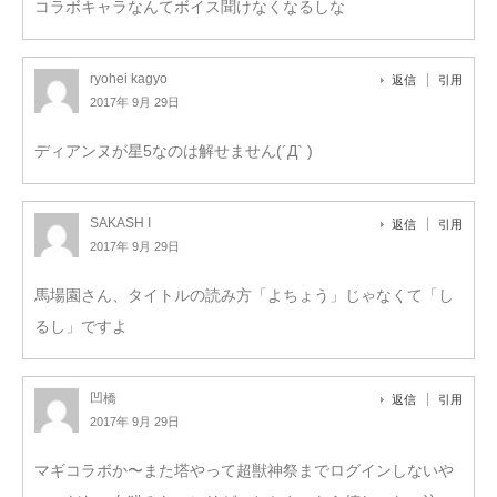
コラボキャラなんてボイス聞けなくなるしな
ryohei kagyo
返信
引用
2017年 9月 29日
ディアンヌが星5なのは解せません(´Д` )
SAKASH I
返信
引用
2017年 9月 29日
馬場園さん、タイトルの読み方「よちょう」じゃなくて「し
るし」ですよ
凹橋
返信
引用
2017年 9月 29日
マギコラボか〜また塔やって超獣神祭までログインしないや