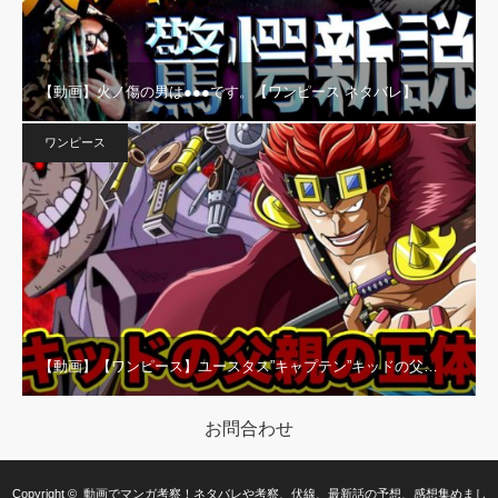
【動画】火ノ傷の男は●●●です。【ワンピース ネタバレ】
ワンピース
【動画】【ワンピース】ユースタス”キャプテン”キッドの父…
お問合わせ
Copyright ©
動画でマンガ考察！ネタバレや考察、伏線、最新話の予想、感想集めまし