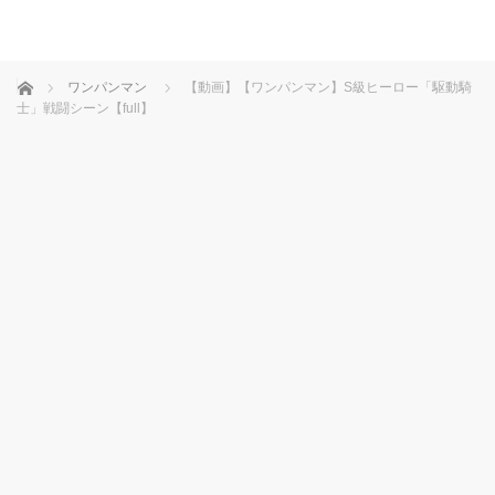
ホーム
ワンパンマン
【動画】【ワンパンマン】S級ヒーロー「駆動騎
士」戦闘シーン【full】