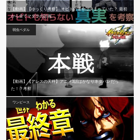
【動画】【ゆっくり考察】 オビトの運命は決まっていた？ 最初
から全てマダラの計画…
弱虫ペダル
【動画】【アレスの天秤】アニメ3話はかなりネタバレだっ
た！？考察
ワンピース