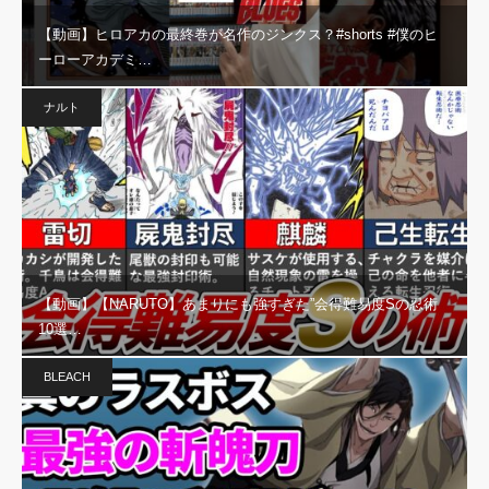
【動画】ヒロアカの最終巻が名作のジンクス？#shorts #僕のヒ
ーローアカデミ…
ナルト
【動画】【NARUTO】あまりにも強すぎた”会得難易度Sの忍術
10選…
BLEACH