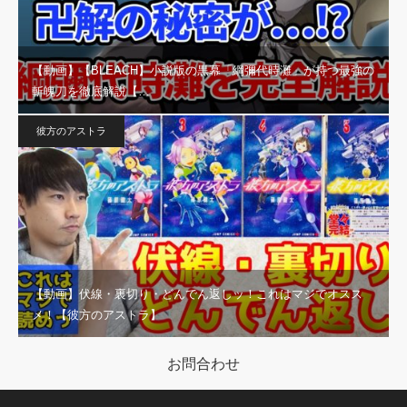
【動画】【BLEACH】小説版の黒幕「綱彌代時灘」が持つ最強の
斬魄刀を徹底解説【…
彼方のアストラ
【動画】伏線・裏切り・どんでん返しッ！これはマジでオスス
メ！【彼方のアストラ】
お問合わせ