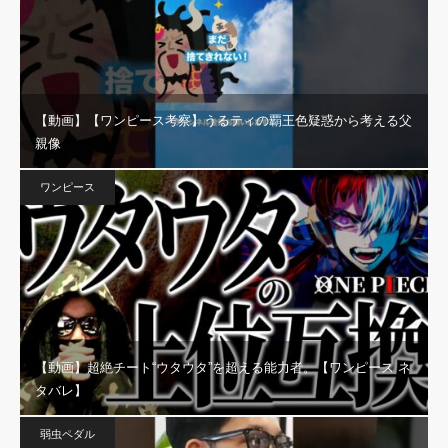
【動画】【ワンピース考察】うるティの覇王色疑惑から考える父
親像
ワンピース
【動画】超絶チート“ウタウタ”を超える能力者。【ワンピース ネ
タバレ】
弱虫ペダル