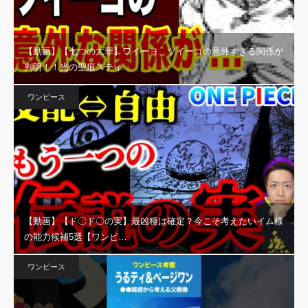
【動画】【七つの大罪】ワイーヨ、ツイーゴの意外すぎる関係が
判明！！光の聖痕スティ…
ワンピース
【動画】【ド〇ド〇の実】最凶種は確定？今こそ考えたいイム様
の能力候補5選【ワンピ…
ワンピース