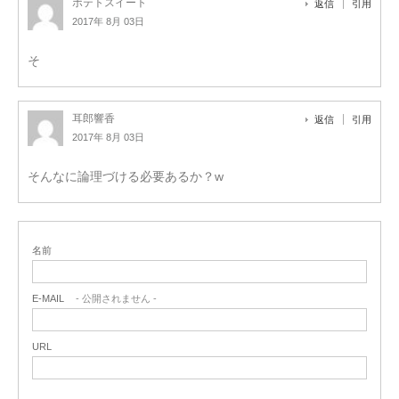
ポテトスイート
返信
引用
2017年 8月 03日
そ
耳郎響香
返信
引用
2017年 8月 03日
そんなに論理づける必要あるか？w
名前
E-MAIL
- 公開されません -
URL