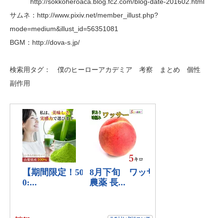
http://sokkoheroaca.blog.fc2.com/blog-date-201602.html
サムネ：http://www.pixiv.net/member_illust.php?
mode=medium&illust_id=56351081
BGM：http://dova-s.jp/
検索用タグ： 僕のヒーローアカデミア 考察 まとめ 個性
副作用