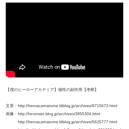
【僕のヒーローアカデミア】個性の副作用【考察】
文章：http://heroacamatome.ldblog.jp/archives/8715673.html
画像：http://hiromato.blog.jp/archives/3855304.html
http://heroacamatome.ldblog.jp/archives/5625777.html