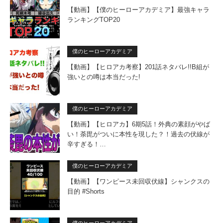
【動画】【僕のヒーローアカデミア】最強キャラ
ランキングTOP20
僕のヒーローアカデミア
【動画】【ヒロアカ考察】201話ネタバレ!!B組が
強いとの噂は本当だった!
僕のヒーローアカデミア
【動画】【ヒロアカ】6期5話！外典の素顔がやば
い！荼毘がついに本性を現した？！過去の伏線が
辛すぎる！…
僕のヒーローアカデミア
【動画】【ワンピース未回収伏線】シャンクスの
目的 #Shorts
僕のヒーローアカデミア