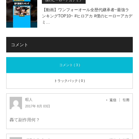
【動画】ワンフォーオール全歴代継承者~最強ラ
ンキングTOP10~ #ヒロアカ #僕のヒーローアカデ
ミ…
コメント
コメント ( 3 )
トラックバック ( 0 )
暇人
返信
引用
2017年 8月 03日
轟て副作用何？