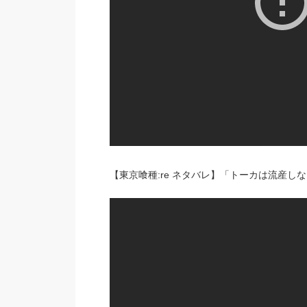
【東京喰種:re ネタバレ】「トーカは流産しな