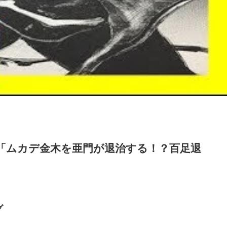
】「ムカデ金木を亜門が退治する！？百足退
グ