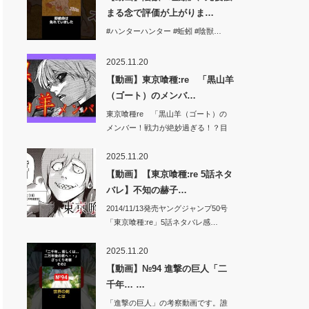
まる念で評価が上がりま…
#ハンターハンター #蚯蚓 #陰獣…
2025.11.20
【動画】東京喰種:re 「黒山羊
（ゴート）のメンバ…
東京喰種re 「黒山羊（ゴート）の
メンバー！戦力が絶妙過ぎる！？目
的はグール…
2025.11.20
【動画】【東京喰種:re 5話ネタ
バレ】不知の赫子…
2014/11/13発売ヤングジャンプ50号
「東京喰種:re」5話ネタバレ感…
2025.11.20
【動画】№94 進撃の巨人「二
千年… …
「進撃の巨人」の考察動画です。誰