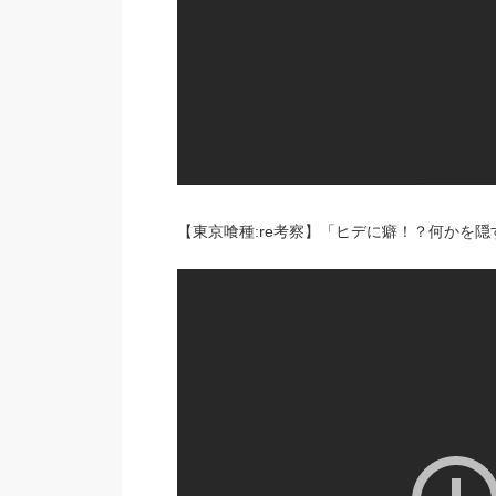
【東京喰種:re考察】「ヒデに癖！？何かを