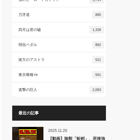
刃牙道
885
四月は君の嘘
1,328
弱虫ペダル
862
彼方のアストラ
521
東京喰種:re
561
進撃の巨人
2,083
最近の記事
2025.11.20
【動画】陰獣「蚯蚓」、死後強