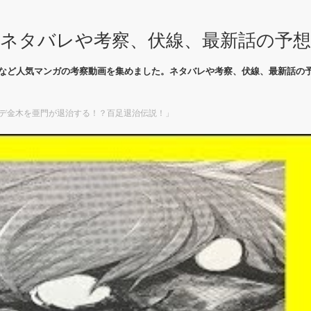
ネタバレや考察、伏線、最新話の予
など人気マンガの考察動画を集めました。ネタバレや考察、伏線、最新話の
カデ金木を亜門が退治する！？百足退治伝説！」