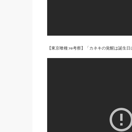
【東京喰種:re考察】「カネキの覚醒は誕生日に起