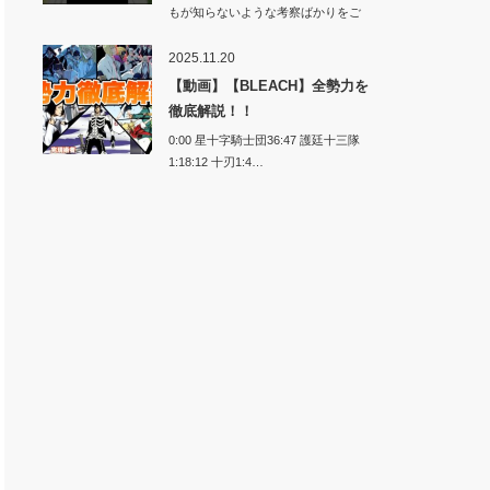
もが知らないような考察ばかりをご
紹介します…
2025.11.20
【動画】【BLEACH】全勢力を
徹底解説！！
0:00 星十字騎士団36:47 護廷十三隊
1:18:12 十刃1:4…