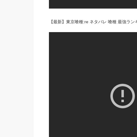
【最新】東京喰種:re ネタバレ 喰種 最強ランキ