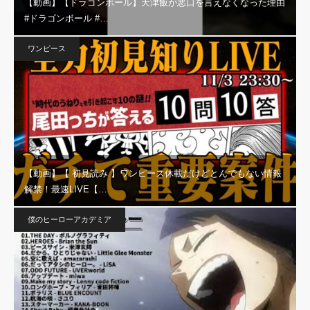
【動画】【ドラゴンボール】天津飯が悪口を言えなくなった理由
#ドラゴンボール #…
ワンピース
【動画】【 初見読み 】ワンピース休載だけどとんでもない情報
解禁！最速LIVE【…
僕のヒーローアカデミア