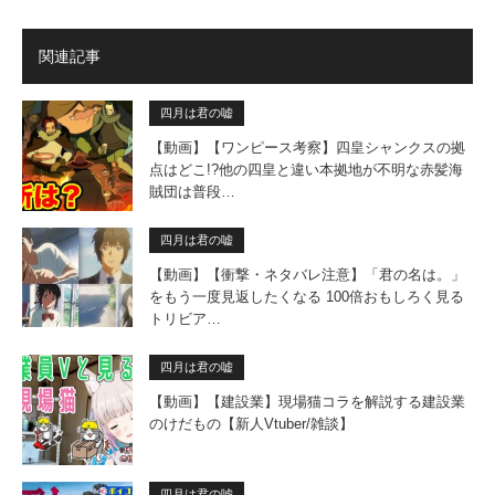
関連記事
四月は君の嘘
【動画】【ワンピース考察】四皇シャンクスの拠
点はどこ!?他の四皇と違い本拠地が不明な赤髪海
賊団は普段…
四月は君の嘘
【動画】【衝撃・ネタバレ注意】「君の名は。」
をもう一度見返したくなる 100倍おもしろく見る
トリビア…
四月は君の嘘
【動画】【建設業】現場猫コラを解説する建設業
のけだもの【新人Vtuber/雑談】
四月は君の嘘