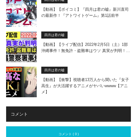
【動画】【ボイコミ】『四月は君の嘘』新川直司
の最新作！『アトワイトゲーム』第1話前半
四月は君の嘘
【動画】【ライブ配信】2022年2月5日（土）1部
沖縄事件！無免許・盗難車はウソ 真実が判明！…
四月は君の嘘
【動画】【衝撃】視聴者13万人から聞いた『女子
高生』が大活躍するアニメがヤバいwwww【アニ
メ】
コメント
コメント ( 0 )