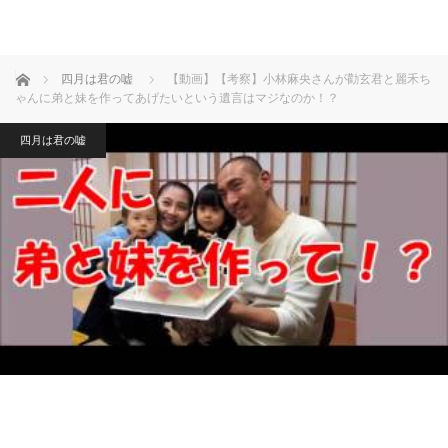
ホーム
四月は君の嘘
【動画】【考察】小林麻央さんが勸玄君と麗禾ち
ゃんに弟と妹を作ってあげたいという遺言はマジなのか！？
四月は君の嘘