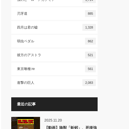
刃牙道
885
四月は君の嘘
1,328
弱虫ペダル
862
彼方のアストラ
521
東京喰種:re
561
進撃の巨人
2,083
最近の記事
2025.11.20
【動画】陰獣「蚯蚓」、死後強