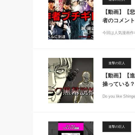
【動画】【悲
者のコメント
今回は人気漫画作
進撃の巨人
【動画】【進
操っている？
Do you like Shin
進撃の巨人