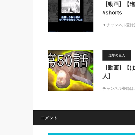
【動画】【進
#shorts
▼チャンネル登録はこち
進撃の巨人
【動画】【は
人】
チャンネル登録は→htt
コメント