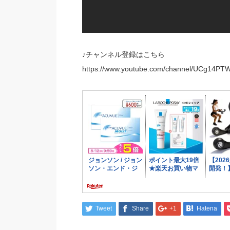
♪チャンネル登録はこちら
https://www.youtube.com/channel/UCg14PT
Tweet
Share
+1
Hatena