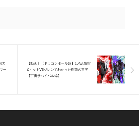
勢力
【動画】【ドラゴンボール超】104話悟空
・マー
&ヒットVSジレンでわかった衝撃の事実
【宇宙サバイバル編】