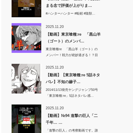
まる念で評価が上がりま…
#ハンターハンター #蚯蚓 #陰獣…
2025.11.20
【動画】東京喰種:re 「黒山羊
（ゴート）のメンバ…
東京喰種re 「黒山羊（ゴート）の
メンバー！戦力が絶妙過ぎる！？目
的はグール…
2025.11.20
【動画】【東京喰種:re 5話ネタ
バレ】不知の赫子…
2014/11/13発売ヤングジャンプ50号
「東京喰種:re」5話ネタバレ感…
2025.11.20
【動画】№94 進撃の巨人「二
千年… …
「進撃の巨人」の考察動画です。誰