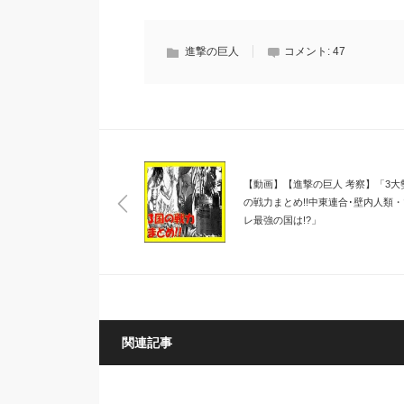
進撃の巨人
コメント:
47
【動画】【進撃の巨人 考察】「3大
の戦力まとめ!!中東連合･壁内人類
レ最強の国は!?」
関連記事