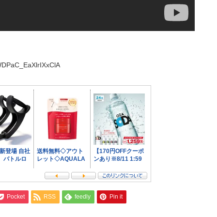
WDPaC_EaXlrIXxClA
Pocket
RSS
feedly
Pin it