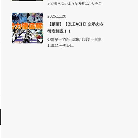
もが知らないような考察ばかりをご
紹介します…
2025.11.20
【動画】【BLEACH】全勢力を
徹底解説！！
0:00 星十字騎士団36:47 護廷十三隊
1:18:12 十刃1:4…