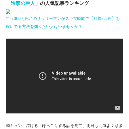
「
進撃の巨人
」の人気記事ランキング
年収300万円台のサラリーマンがスキマ時間で【月収5万円】を
稼いでる方法を知りたい人はいませんか？
胸キュン・泣ける・ほっこりする話を見て、明日も元気よく頑張