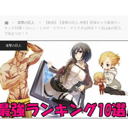
ホーム
進撃の巨人
【動画】【進撃の巨人 考察】登場キャラ最強ラン
キング10選！エレン・ミカサ・リヴァイ・クリスタは何位？１位はあの巨人
で決まりか！？
進撃の巨人