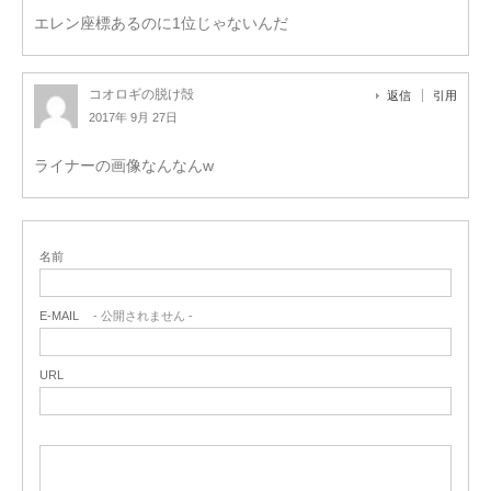
エレン座標あるのに1位じゃないんだ
コオロギの脱け殻
返信
引用
2017年 9月 27日
ライナーの画像なんなんw
名前
E-MAIL
- 公開されません -
URL