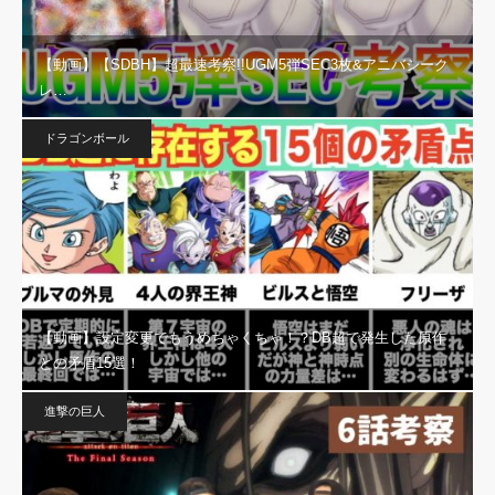
【動画】【SDBH】超最速考察!!UGM5弾SEC3枚&アニバシーク
レ…
ドラゴンボール
【動画】設定変更でもうめちゃくちゃ！？DB超で発生した原作
との矛盾15選！
進撃の巨人