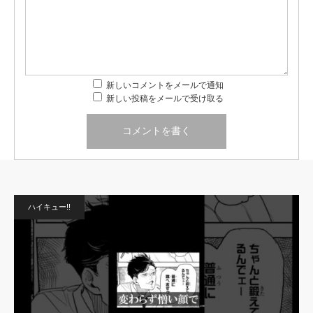
新しいコメントをメールで通知
新しい投稿をメールで受け取る
ハイキュー!!