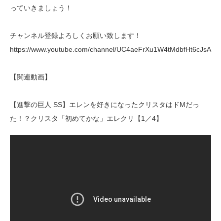
っていきましょう！
チャンネル登録よろしくお願い致します！
https://www.youtube.com/channel/UC4aeFrXu1W4tMdbfHt6cJsA
【関連動画】
【進撃の巨人 SS】エレンを好きになったクリスタはドMだっ
た！？クリスタ「初めてかな」エレクリ【1／4】