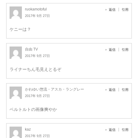
ruokamotoful
返信
引用
2017年 9月 27日
ケニーは？
自由 TV
返信
引用
2017年 9月 27日
ライナーちん毛見えとるぞ
かわゆい惣流・アスカ・ラングレー
返信
引用
2017年 9月 27日
ベルトルトの画像爽やか
kaz
返信
引用
2017年 9月 27日