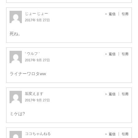
じょー じょー
返信
引用
2017年 9月 27日
死ね。
‘ ウルフ ‘
返信
引用
2017年 9月 27日
ライナーワロタww
垢変えます
返信
引用
2017年 9月 27日
ミケは?
ココちゃんねる
返信
引用