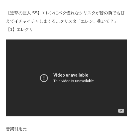
【進撃の巨人 SS】エレンにベタ惚れなクリスタが皆の前でも甘
えてイチャイチャしまくる…クリスタ「エレン、抱いて？」
【1】エレクリ
音楽引用元