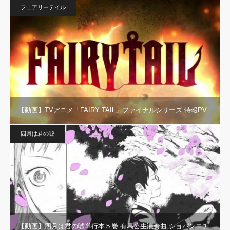
フェアリーテイル
【動画】TVアニメ「FAIRY TAIL」ファイナルシリーズ 特報PV
四月は君の嘘
【動画】四月は君の嘘単行本５巻 有馬公生演奏曲 ショパンエチ