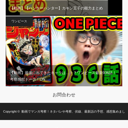
【動画】【ハンターハンター】カキン王子の能力まとめ
ワンピース
【動画】最後に出てきたキャラは…！？ワンピース最新936話！
考察感想トーク！ON…
お問合わせ
Copyright ©
動画でマンガ考察！ネタバレや考察、伏線、最新話の予想、感想集めまし