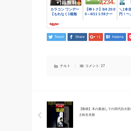
Tweet
Share
+1
Hatena
ナルト
コメント:
27
【動画】木の葉崩しでの四代目火影
土転生失敗