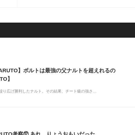
ARUTO】ボルトは最強の父ナルトを超えれるの
TO】
繰り広げ勝利したナルト。その結果、チート級の強さ…
RUTO考察⑫ あれ、りょうおもいだった