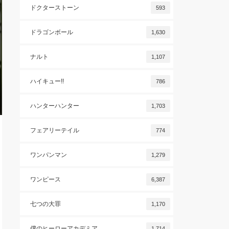
ドクターストーン
593
ドラゴンボール
1,630
ナルト
1,107
ハイキュー!!
786
ハンターハンター
1,703
フェアリーテイル
774
ワンパンマン
1,279
ワンピース
6,387
七つの大罪
1,170
僕のヒーローアカデミア
1,714