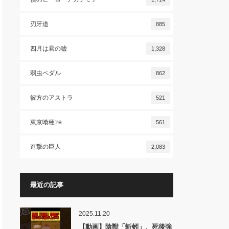
刃牙道
885
四月は君の嘘
1,328
弱虫ペダル
862
彼方のアストラ
521
東京喰種:re
561
進撃の巨人
2,083
最近の記事
2025.11.20
【動画】陰獣「蚯蚓」、死後強