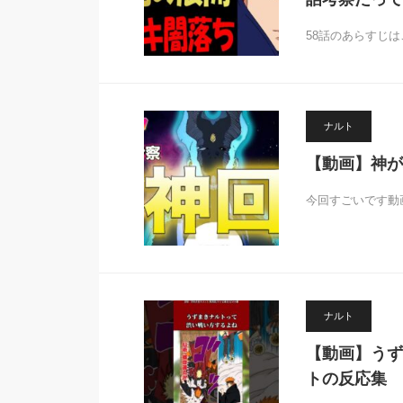
58話のあらすじは
ナルト
【動画】神が
今回すごいです動画
ナルト
【動画】うず
トの反応集 #