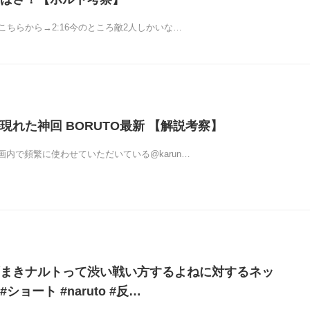
こちらから→2:16今のところ敵2人しかいな…
現れた神回 BORUTO最新 【解説考察】
内で頻繁に使わせていただいている@karun…
まきナルトって渋い戦い方するよねに対するネッ
ショート #naruto #反…