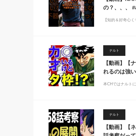
の？、、、 #ai
【知的＆好奇心く
ナルト
【動画】【ナ
れるのは強い
本CHではナルト
ナルト
【動画】【ネ
話考察だって