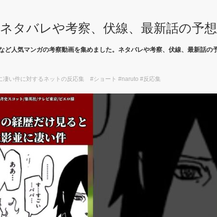
ネタバレや考察、伏線、最新話の予
など人気マンガの考察動画を集めました。ネタバレや考察、伏線、最新話の
い件に対するネットの反応集 #ショート #naruto #反応集