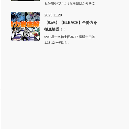
もが知らないような考察ばかりをご
紹介します…
2025.11.20
【動画】【BLEACH】全勢力を
徹底解説！！
0:00 星十字騎士団36:47 護廷十三隊
1:18:12 十刃1:4…