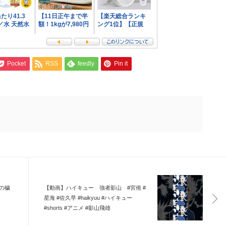
Pocket
RSS
feedly
Pin it
の穢
【動画】ハイキュー 強者影山 #宮侑 #
星海 #佐久早 #haikyuu #ハイキュー
#shorts #アニメ #影山飛雄