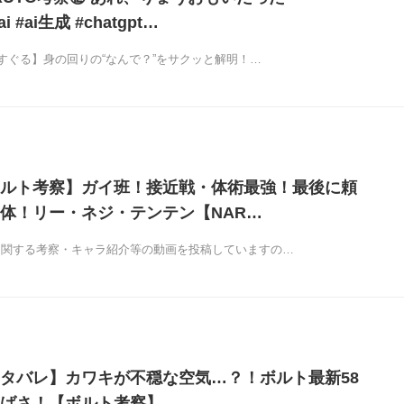
 #ai生成 #chatgpt…
すぐる】身の回りの“なんで？”をサクッと解明！…
ルト考察】ガイ班！接近戦・体術最強！最後に頼
体！リー・ネジ・テンテン【NAR…
に関する考察・キャラ紹介等の動画を投稿していますの…
タバレ】カワキが不穏な空気…？！ボルト最新58
ばさ！【ボルト考察】