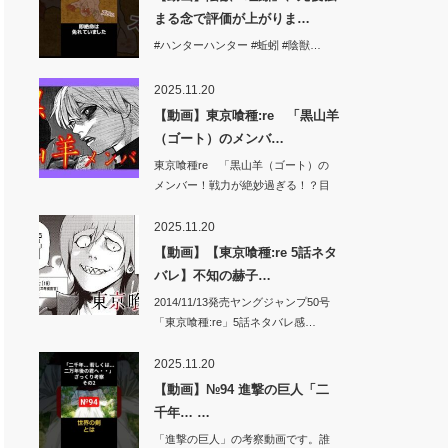
まる念で評価が上がりま…
#ハンターハンター #蚯蚓 #陰獣…
2025.11.20
【動画】東京喰種:re 「黒山羊
（ゴート）のメンバ…
東京喰種re 「黒山羊（ゴート）の
メンバー！戦力が絶妙過ぎる！？目
的はグール…
2025.11.20
【動画】【東京喰種:re 5話ネタ
バレ】不知の赫子…
2014/11/13発売ヤングジャンプ50号
「東京喰種:re」5話ネタバレ感…
2025.11.20
【動画】№94 進撃の巨人「二
千年… …
「進撃の巨人」の考察動画です。誰