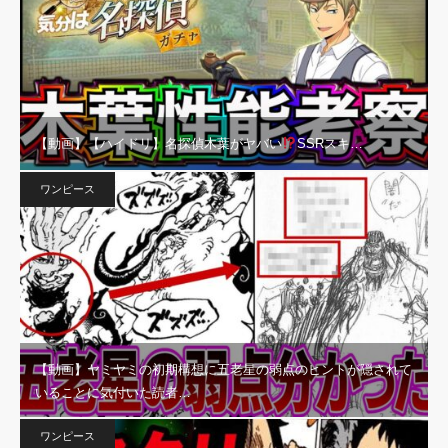
【動画】【ハイドリ】名探偵木葉がヤバい
SSRスキ…
ワンピース
【動画】ヤミヤミの初期構想に五老星の弱点のヒントが隠されて
いることに気付いた読者…
ワンピース