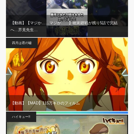
【動画】【マジか……マジか……】呪術廻戦が残り5話で完結
へ…芥見先生…
四月は君の嘘
【動画】【MAD】115万キロのフィルム
ハイキュー!!