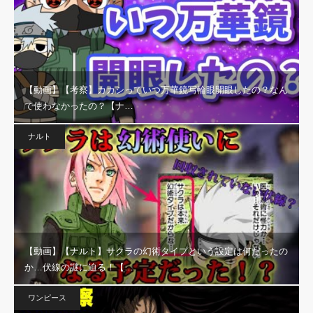
【動画】【考察】カカシっていつ万華鏡写輪眼開眼したの？なん
で使わなかったの？【ナ…
ナルト
【動画】【ナルト】サクラの幻術タイプという設定は何だったの
か…伏線の謎に迫る！【…
ワンピース