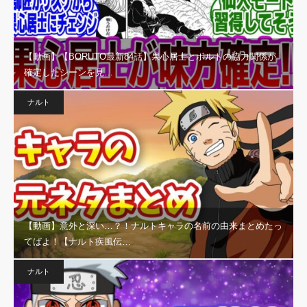
【動画】【BORUTO最新84話】果心居士とボルトの協力関係が
確定したシーンを見…
ナルト
【動画】意外と深い…？！ナルトキャラの名前の由来まとめたっ
てばよ！【ナルト疾風伝…
ナルト