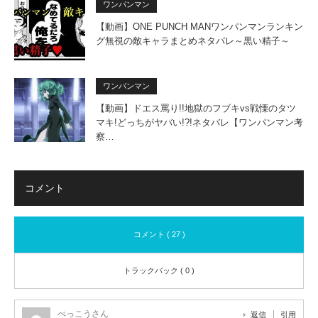
ワンパンマン
【動画】ONE PUNCH MANワンパンマンランキン
グ無視の敵キャラまとめネタバレ～黒い精子～
ワンパンマン
【動画】ドエス罵り!!地獄のフブキvs戦慄のタツ
マキ!どっちがヤバい!?!ネタバレ【ワンパンマン考
察…
コメント
コメント ( 27 )
トラックバック ( 0 )
べっこうさん
返信
引用