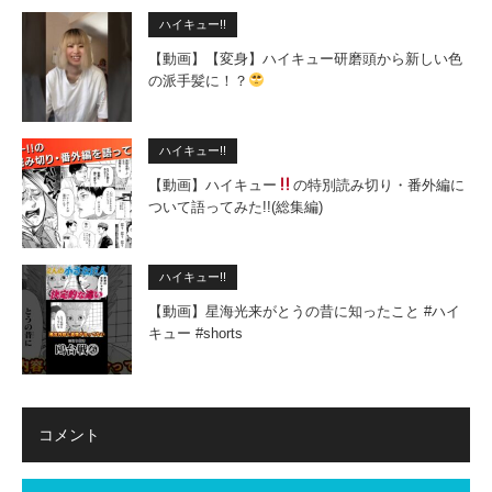
ハイキュー!!
【動画】【変身】ハイキュー研磨頭から新しい色
の派手髪に！？
ハイキュー!!
【動画】ハイキュー
の特別読み切り・番外編に
ついて語ってみた!!(総集編)
ハイキュー!!
【動画】星海光来がとうの昔に知ったこと #ハイ
キュー #shorts
コメント