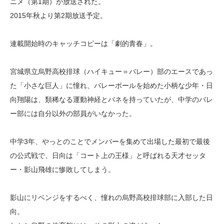
ニメ（第1期）が放送された。
2015年秋より第2期放送予定。
連載開始時のキャッチコピーは「劇的青春」。
宮城県立烏野高校排球（ハイキュー＝バレー）部のエースであっ
た「小さな巨人」に憧れ、バレーボールを始めた小柄な少年・日
向翔陽は、類稀なる運動神経とバネを持っていたが、中学のバレ
ー部には自分以外の部員がいなかった。
中学3年、やっとのことでメンバーを集めて出場した最初で最後
の公式戦で、日向は「コート上の王様」と呼ばれる天才セッタ
ー・影山飛雄に惨敗してしまう。
影山にリベンジをするべく、憧れの烏野高校排球部に入部した日
向。