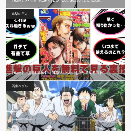
【動画】バキ道 第19話 | Baki-Dou Season 2 Chapter…
進撃の巨人
【動画】【削除覚悟】『進撃の巨人』を0円で見る裏技
弱虫ペダル