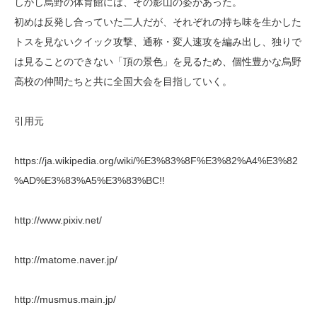
しかし烏野の体育館には、その影山の姿があった。
初めは反発し合っていた二人だが、それぞれの持ち味を生かした
トスを見ないクイック攻撃、通称・変人速攻を編み出し、独りで
は見ることのできない「頂の景色」を見るため、個性豊かな烏野
高校の仲間たちと共に全国大会を目指していく。
引用元
https://ja.wikipedia.org/wiki/%E3%83%8F%E3%82%A4%E3%82
%AD%E3%83%A5%E3%83%BC!!
http://www.pixiv.net/
http://matome.naver.jp/
http://musmus.main.jp/