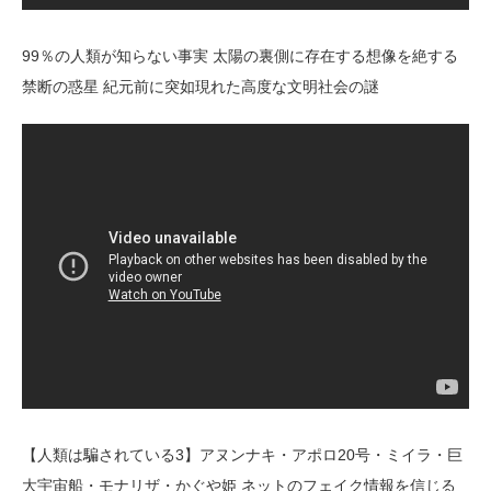
99％の人類が知らない事実 太陽の裏側に存在する想像を絶する
禁断の惑星 紀元前に突如現れた高度な文明社会の謎
【人類は騙されている3】アヌンナキ・アポロ20号・ミイラ・巨
大宇宙船・モナリザ・かぐや姫 ネットのフェイク情報を信じる