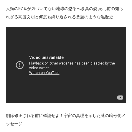
人類の97％が気づいてない地球の恐るべき真の姿 紀元前の知ら
れざる高度文明と何度も繰り返される悪魔のような黒歴史
削除修正される前に確認せよ！宇宙の真理を示した謎の暗号化メ
ッセージ