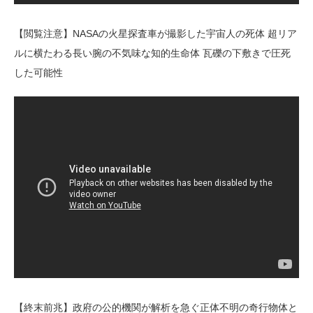
【閲覧注意】NASAの火星探査車が撮影した宇宙人の死体 超リア
ルに横たわる長い腕の不気味な知的生命体 瓦礫の下敷きで圧死
した可能性
【終末前兆】政府の公的機関が解析を急ぐ正体不明の奇行物体と