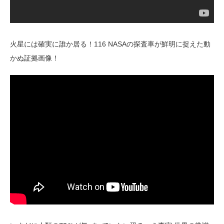
火星には確実に誰か居る！116 NASAの探査車が鮮明に捉えた動
かぬ証拠画像！