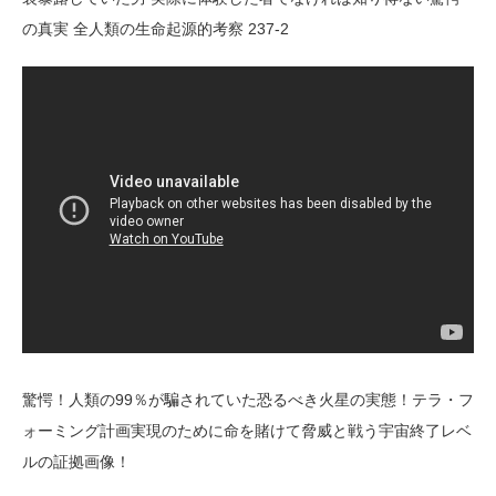
の真実 全人類の生命起源的考察 237-2
驚愕！人類の99％が騙されていた恐るべき火星の実態！テラ・フ
ォーミング計画実現のために命を賭けて脅威と戦う宇宙終了レベ
ルの証拠画像！