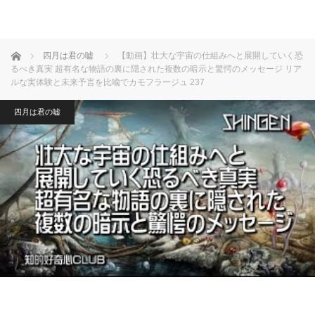
ホーム
四月は君の嘘
【動画】壮大な宇宙の仕組みへと展開していく恐
るべき真実 超有名な物語の裏に隠された複数の暗示と驚愕のメッセージ リア
ルな実体験と未来予言を比喩でカモフラージュ 237
四月は君の嘘