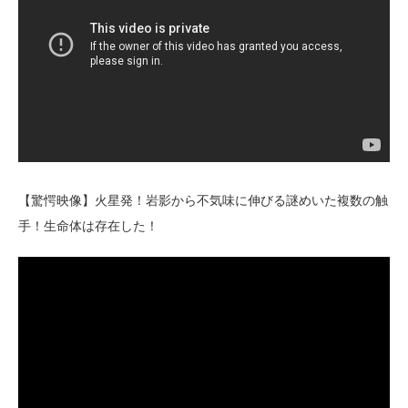
【驚愕映像】火星発！岩影から不気味に伸びる謎めいた複数の触
手！生命体は存在した！