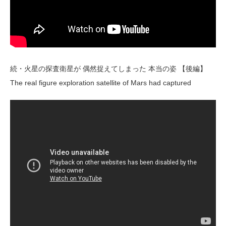
続・火星の探査衛星が 偶然捉えてしまった 本当の姿 【後編】
The real figure exploration satellite of Mars had captured