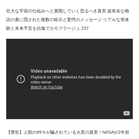
壮大な宇宙の仕組みへと展開していく恐るべき真実 超有名な物
語の裏に隠された複数の暗示と驚愕のメッセージ リアルな実体
験と未来予言を比喩でカモフラージュ 237
【警告】人類の99％が騙されている火星の真実！NASAが2年前