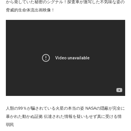
から発していた秘密のシグナル！探査車が激写した不気味な姿の
脅威的生命体流出画映像！
人類の99％が騙されている火星の本当の姿 NASAの隠蔽が完全に
暴かれた動かぬ証拠 伝達された情報を疑いもせず真に受ける情
弱民