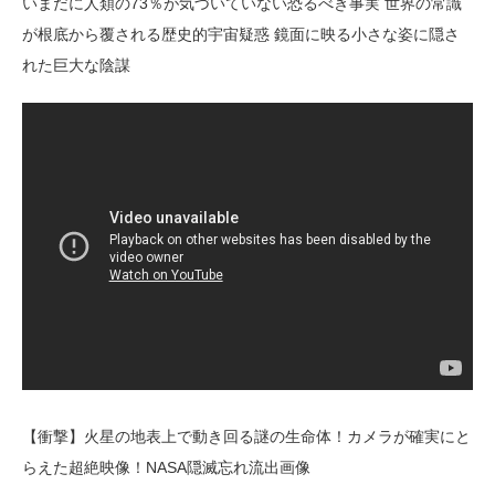
いまだに人類の73％が気づいていない恐るべき事実 世界の常識
が根底から覆される歴史的宇宙疑惑 鏡面に映る小さな姿に隠さ
れた巨大な陰謀
【衝撃】火星の地表上で動き回る謎の生命体！カメラが確実にと
らえた超絶映像！NASA隠滅忘れ流出画像