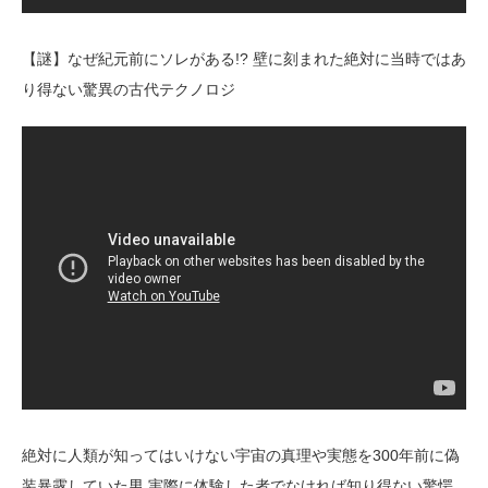
【謎】なぜ紀元前にソレがある!? 壁に刻まれた絶対に当時ではあ
り得ない驚異の古代テクノロジ
絶対に人類が知ってはいけない宇宙の真理や実態を300年前に偽
装暴露していた男 実際に体験した者でなければ知り得ない驚愕