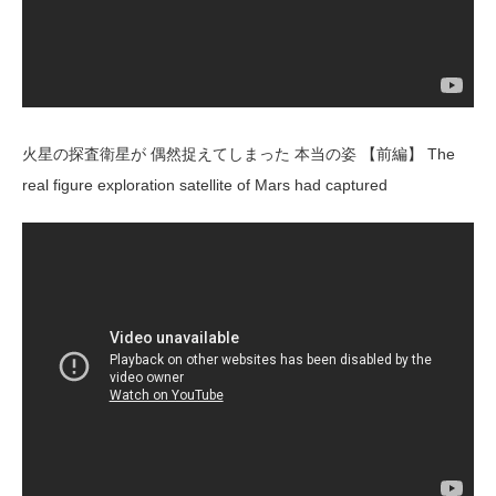
火星の探査衛星が 偶然捉えてしまった 本当の姿 【前編】 The
real figure exploration satellite of Mars had captured