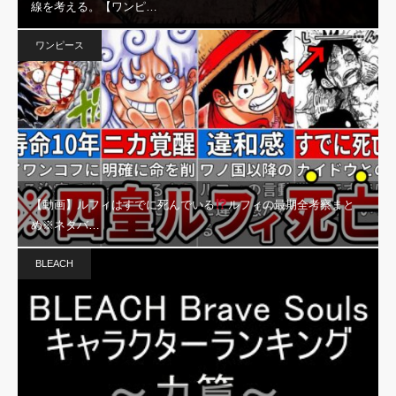
線を考える。【ワンピ…
ワンピース
【動画】ルフィはすでに死んでいる
ルフィの最期全考察まと
め※ネタバ…
BLEACH