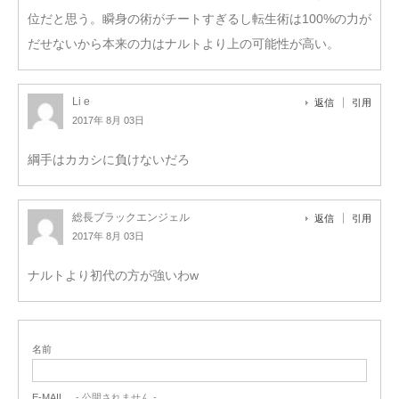
位だと思う。瞬身の術がチートすぎるし転生術は100%の力が
だせないから本来の力はナルトより上の可能性が高い。
Li e
返信
引用
2017年 8月 03日
綱手はカカシに負けないだろ
総長ブラックエンジェル
返信
引用
2017年 8月 03日
ナルトより初代の方が強いわw
名前
E-MAIL
- 公開されません -