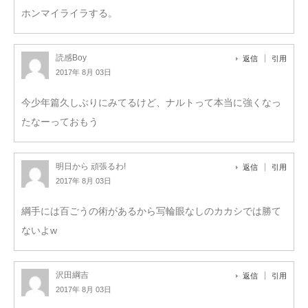
ホンマイライラする。
読感Boy
返信
引用
2017年 8月 03日
今少年篇久しぶりにみてるけど、ナルトって本当に強くなっ
たなーっておもう
明日から 頑張るわ!
返信
引用
2017年 8月 03日
綱手には百ごうの術があるから写輪眼なしのカカシでは勝て
ないよw
沢田綱吉
返信
引用
2017年 8月 03日