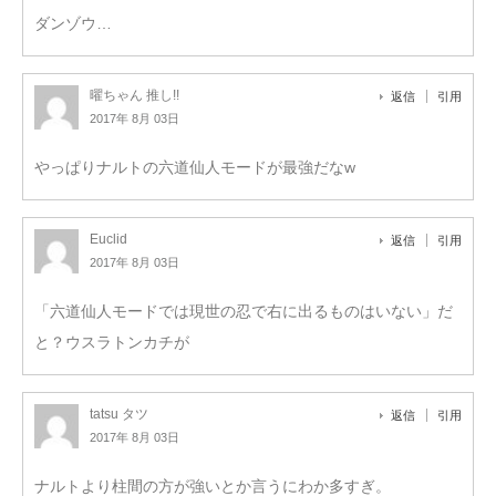
ダンゾウ…
曜ちゃん 推し!!
返信
引用
2017年 8月 03日
やっぱりナルトの六道仙人モードが最強だなw
Euclid
返信
引用
2017年 8月 03日
「六道仙人モードでは現世の忍で右に出るものはいない」だ
と？ウスラトンカチが
tatsu タツ
返信
引用
2017年 8月 03日
ナルトより柱間の方が強いとか言うにわか多すぎ。