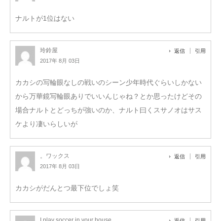
ナルトが1位はない
玲鈴屋
返信
引用
2017年 8月 03日
カカシの写輪眼なしの戦いのシーン少年時代ぐらいしかない
から万華鏡写輪眼ありでいいんじゃね？とか思ったけどその
場合ナルトとどっちが強いのか、ナルト曰くスサノオはサス
ケより凄いらしいが
。ワックス
返信
引用
2017年 8月 03日
カカシがだんとつ最下位でしょ笑
I play soccer in your house
返信
引用