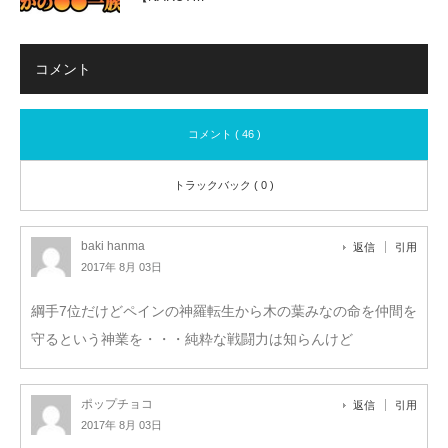
コメント
コメント ( 46 )
トラックバック ( 0 )
baki hanma
返信
引用
2017年 8月 03日
綱手7位だけどペインの神羅転生から木の葉みなの命を仲間を
守るという神業を・・・純粋な戦闘力は知らんけど
ポップチョコ
返信
引用
2017年 8月 03日