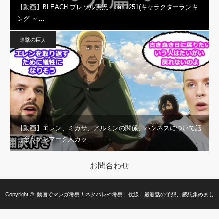
【動画】BLEACH ブレソル実況 part1251(キャラクターランキ
ング ～…
進撃の巨人
【動画】エレン、ミカサ、アルミンの関係、ハンネスについて話
し合うデンマーク人カッ…
お問合わせ
Copyright ©
動画でマンガ考察！ネタバレや考察、伏線、最新話の予想、感想集めまし