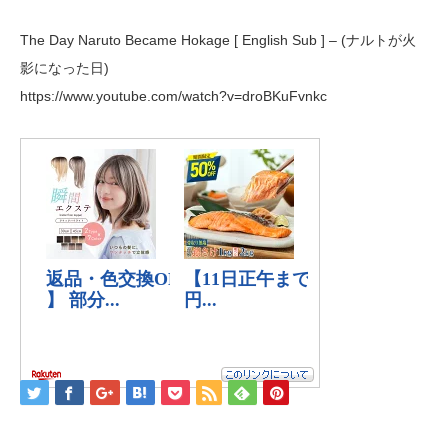
The Day Naruto Became Hokage [ English Sub ] – (ナルトが火
影になった日)
https://www.youtube.com/watch?v=droBKuFvnkc