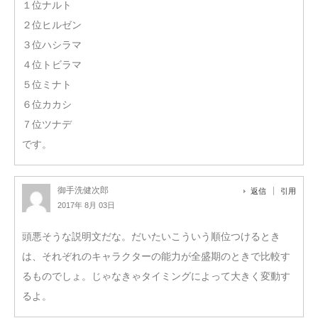
１位ナルト
２位ヒルゼン
３位ハシラマ
４位トビラマ
５位ミナト
６位カカシ
７位ツナデ
です。
御手洗健次郎
返信
引用
2017年 8月 03日
頭悪そうな説明文だな。だいたいこういう順位つけるとき
は、それぞれのキャラクターの能力が全盛期のときで比較す
るものでしょ。じゃなきゃタイミングによって大きく変動す
るよ。