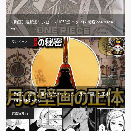
【動画】最新話 ワンピース 1072話 ネタバレ 考察 one piece
Ep…
ワンピース
【動画】【衝撃】誰も気付けなかった「月の壁画」の正体!!!
【ONEPIECE考察…
東京喰種:re