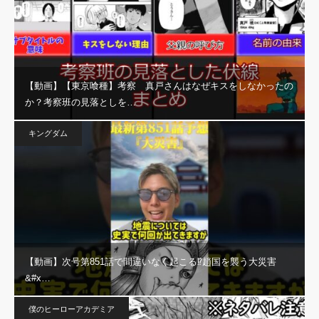
【動画】【東京喰種】考察 真戸さんはなぜキスをしなかったの
か？考察班の見落としを…
キングダム
【動画】次号第851話で間違いなく起こる⁉︎趙国を襲う大災害
&#x…
僕のヒーローアカデミア