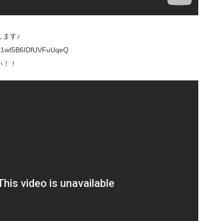
ます♪
UM1wI5B6IDfUVFuUqeQ
い！！