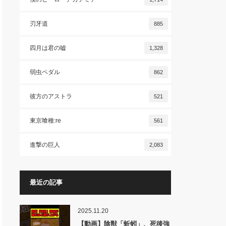
刃牙道
885
四月は君の嘘
1,328
弱虫ペダル
862
彼方のアストラ
521
東京喰種:re
561
進撃の巨人
2,083
最近の記事
2025.11.20
【動画】陰獣「蚯蚓」、死後強