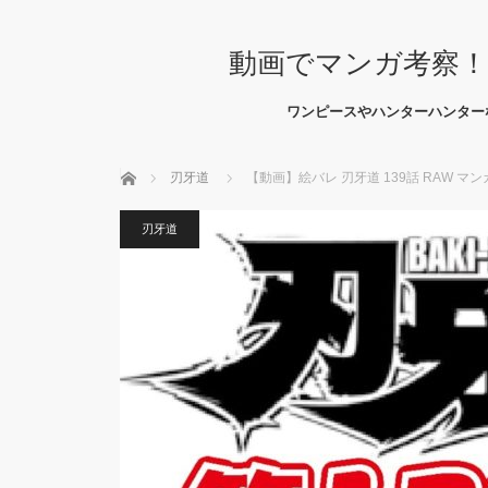
動画でマンガ考察！
ワンピースやハンターハンター
ホーム
刃牙道
【動画】絵バレ 刃牙道 139話 RAW マン
刃牙道