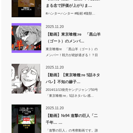
まる念で評価が上がりま…
#ハンターハンター #蚯蚓 #陰獣…
2025.11.20
【動画】東京喰種:re 「黒山羊
（ゴート）のメンバ…
東京喰種re 「黒山羊（ゴート）の
メンバー！戦力が絶妙過ぎる！？目
的はグール…
2025.11.20
【動画】【東京喰種:re 5話ネタ
バレ】不知の赫子…
2014/11/13発売ヤングジャンプ50号
「東京喰種:re」5話ネタバレ感…
2025.11.20
【動画】№94 進撃の巨人「二
千年… …
「進撃の巨人」の考察動画です。誰