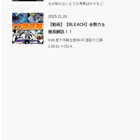
もが知らないような考察ばかりをご
紹介します…
2025.11.20
【動画】【BLEACH】全勢力を
徹底解説！！
0:00 星十字騎士団36:47 護廷十三隊
1:18:12 十刃1:4…