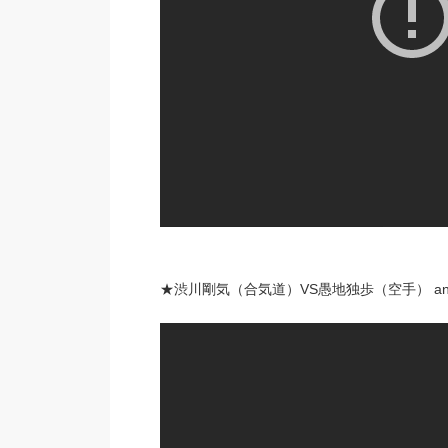
★渋川剛気（合気道）VS愚地独歩（空手） anime f