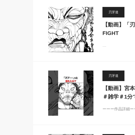
刃牙道
【動画】「刃牙
FIGHT
…
刃牙道
【動画】宮本武
＃雑学＃1分で
ーーー作品詳細ー