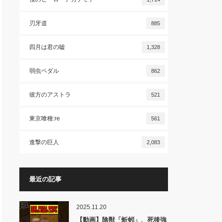
刃牙道
885
四月は君の嘘
1,328
弱虫ペダル
862
彼方のアストラ
521
東京喰種:re
561
進撃の巨人
2,083
最近の記事
2025.11.20
【動画】陰獣「蚯蚓」、死後強