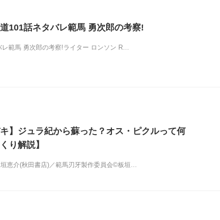
道101話ネタバレ範馬 勇次郎の考察!
バレ範馬 勇次郎の考察!ライター ロンソン R…
キ】ジュラ紀から蘇った？オス・ピクルって何
くり解説】
板垣恵介(秋田書店)／範馬刃牙製作委員会©板垣…