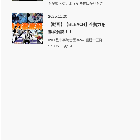
もが知らないような考察ばかりをご
紹介します…
2025.11.20
【動画】【BLEACH】全勢力を
徹底解説！！
0:00 星十字騎士団36:47 護廷十三隊
1:18:12 十刃1:4…