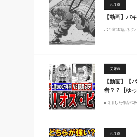
刃牙道
【動画】バキ
バキ道101話ネタ
刃牙道
【動画】【バ
者？？【ゆっ
■引用した作品©
刃牙道