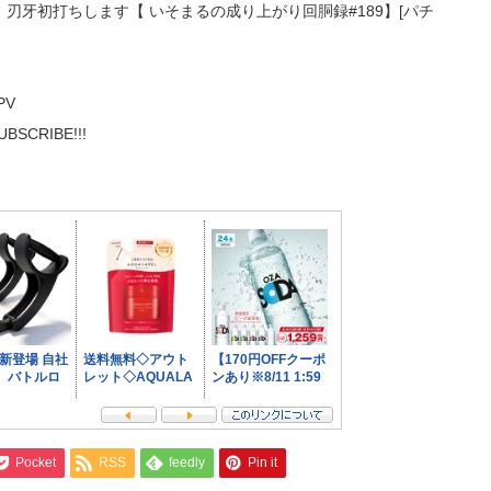
刃牙初打ちします【 いそまるの成り上がり回胴録#189】[パチ
vPV
SUBSCRIBE!!!
Pocket
RSS
feedly
Pin it