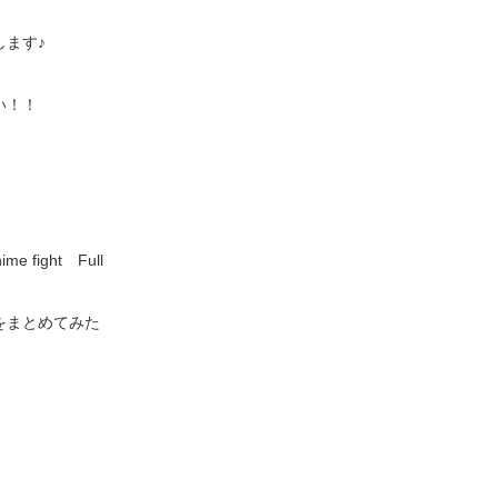
ます♪
い！！
ight Full
をまとめてみた