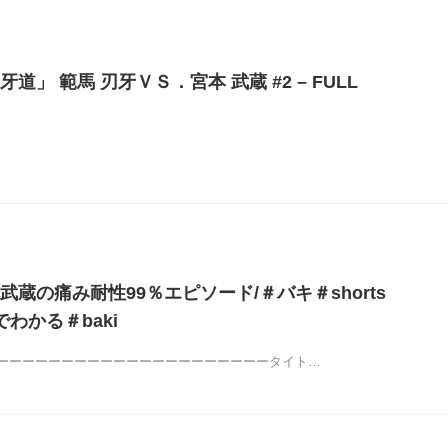
道」 範馬 刃牙ＶＳ．宮本 武蔵 #2 – FULL
蔵の痛み耐性99％エピソード/＃バキ＃shorts
わかる＃baki
ーーーーーーーーーーーーーーーーーーーーータイト…