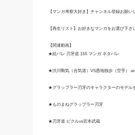
【マンガ考察大好き】チャンネル登録お願いし
【再生リスト】お好きなマンガをお選び下さ
【関連動画】
★絵バレ 刃牙道 155 マンガ ネタバレ
★渋川剛気（合気道）VS愚地独歩（空手） anime f
★グラップラー刃牙のキャラクターのモデル
★ものまねグラップラー刃牙
★刃牙道 ピクルvs宮本武蔵