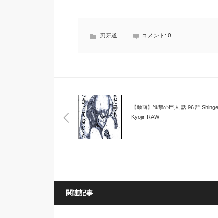
刃牙道
コメント:
0
【動画】進撃の巨人 話 96 話 Shingek
Kyojin RAW
関連記事