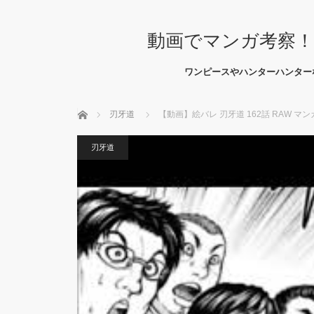
動画でマンガ考察！
ワンピースやハンターハンター
ホーム
刃牙道
【動画】絵バレ 刃牙道 162話 RAW マンガ 
刃牙道