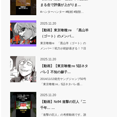
まる念で評価が上がりま…
#ハンターハンター #蚯蚓 #陰獣…
2025.11.20
【動画】東京喰種:re 「黒山羊
（ゴート）のメンバ…
東京喰種re 「黒山羊（ゴート）の
メンバー！戦力が絶妙過ぎる！？目
的はグール…
2025.11.20
【動画】【東京喰種:re 5話ネタ
バレ】不知の赫子…
2014/11/13発売ヤングジャンプ50号
「東京喰種:re」5話ネタバレ感…
2025.11.20
【動画】№94 進撃の巨人「二
千年… …
「進撃の巨人」の考察動画です。誰