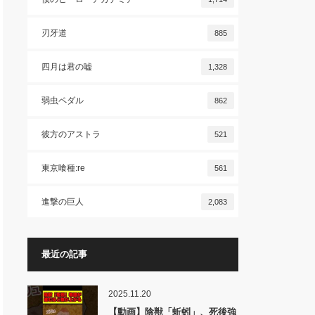
刃牙道
885
四月は君の嘘
1,328
弱虫ペダル
862
彼方のアストラ
521
東京喰種:re
561
進撃の巨人
2,083
最近の記事
2025.11.20
【動画】陰獣「蚯蚓」、死後強