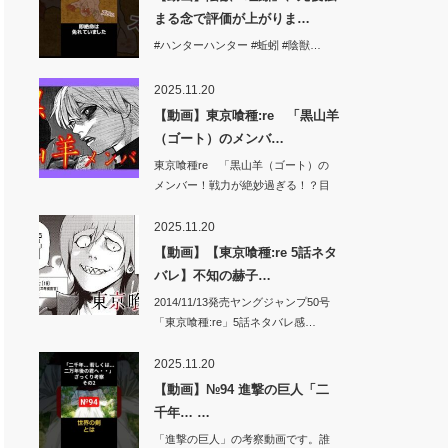
まる念で評価が上がりま…
#ハンターハンター #蚯蚓 #陰獣…
2025.11.20
【動画】東京喰種:re 「黒山羊
（ゴート）のメンバ…
東京喰種re 「黒山羊（ゴート）の
メンバー！戦力が絶妙過ぎる！？目
的はグール…
2025.11.20
【動画】【東京喰種:re 5話ネタ
バレ】不知の赫子…
2014/11/13発売ヤングジャンプ50号
「東京喰種:re」5話ネタバレ感…
2025.11.20
【動画】№94 進撃の巨人「二
千年… …
「進撃の巨人」の考察動画です。誰