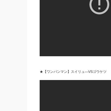
★【ワンパンマン】スイリュ―VSゴウケツ