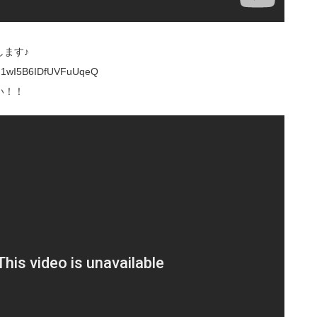
ます♪
UM1wI5B6IDfUVFuUqeQ
い！！