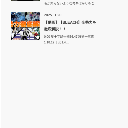
もが知らないような考察ばかりをご
紹介します…
2025.11.20
【動画】【BLEACH】全勢力を
徹底解説！！
0:00 星十字騎士団36:47 護廷十三隊
1:18:12 十刃1:4…