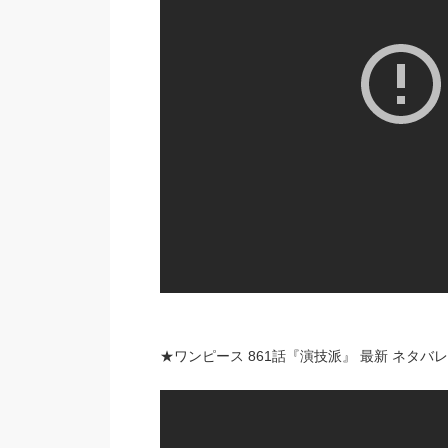
★ワンピース 861話『演技派』 最新 ネタバレ