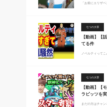
「お前にエリザベ
七つの大罪
【動画】【話
てる件
ノベルティってこ
七つの大罪
【動画】【モ
ラビッツを実
まだの方はチャンネル