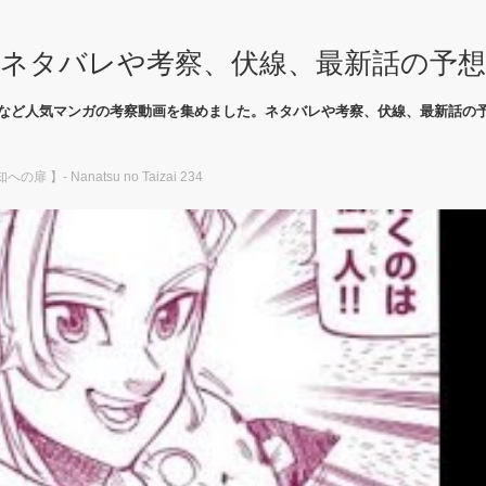
ネタバレや考察、伏線、最新話の予
など人気マンガの考察動画を集めました。ネタバレや考察、伏線、最新話の
 】- Nanatsu no Taizai 234