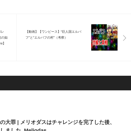
バレ
【動画】【ワンピース】“巨人国エルバ
龍の如
フ”と“エルバフの村”（考察）
re】
の大罪 | メリオダスはチャレンジを完了した後、
ました, Meliodas…