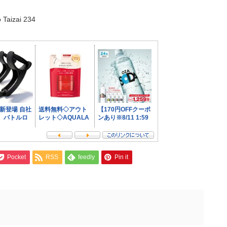
aizai 234
Pocket
RSS
feedly
Pin it