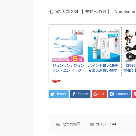
七つの大罪 234 【 未知への扉 】- Nanatsu no T
Tweet
Share
+1
Hatena
七つの大罪
コメント:
44