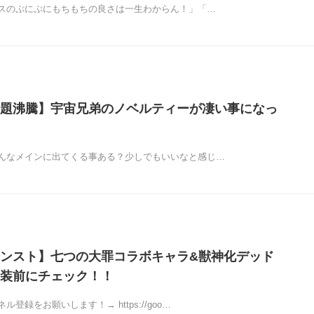
スのぷにぷにもちもちの良さは一生わからん！」「…
題沸騰】宇宙兄弟のノベルティーが凄い事になっ
んなメインに出てくる事ある？少しでもいいなと感じ…
ンスト】七つの大罪コラボキャラ&獣神化デッド
装前にチェック！！
登録をお願いします！→ https://goo…