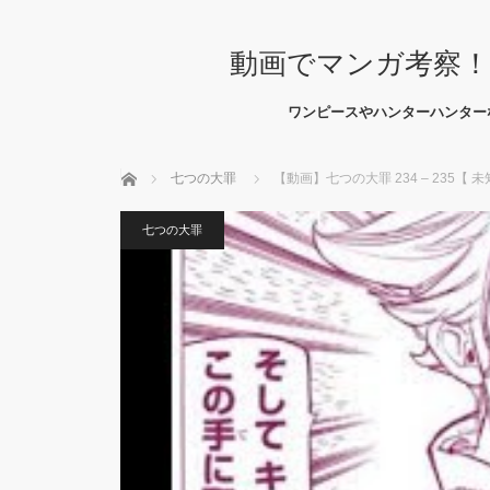
動画でマンガ考察！
ワンピースやハンターハンター
ホーム
七つの大罪
【動画】七つの大罪 234 – 235【 未知への扉
七つの大罪