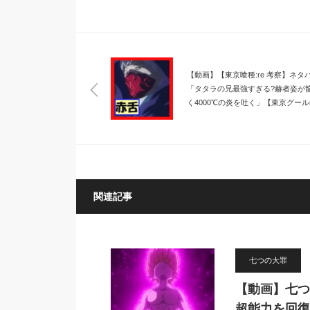
【動画】【東京喰種:re 考察】ネタ
「タタラの兄最強すぎる?赫者姿が
く4000℃の炎を吐く」【東京グール
関連記事
七つの大罪
【動画】七つ
超能力を回復し