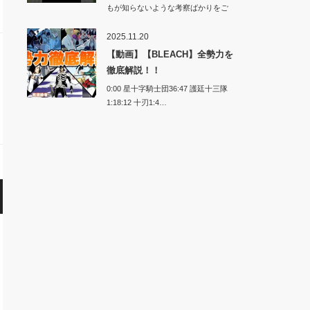
もが知らないような考察ばかりをご
紹介します…
2025.11.20
【動画】【BLEACH】全勢力を
徹底解説！！
0:00 星十字騎士団36:47 護廷十三隊
1:18:12 十刃1:4…