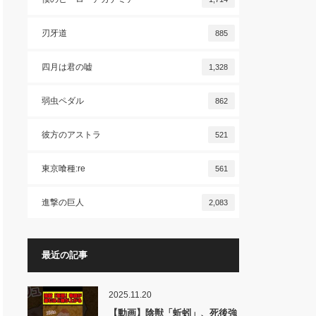
刃牙道
885
四月は君の嘘
1,328
弱虫ペダル
862
彼方のアストラ
521
東京喰種:re
561
進撃の巨人
2,083
最近の記事
2025.11.20
【動画】陰獣「蚯蚓」、死後強