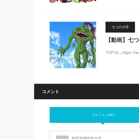
七つの大罪
【動画】七つ
TOP10→https://w
コメント
コメント ( 44 )
稲田朋美防衛大臣