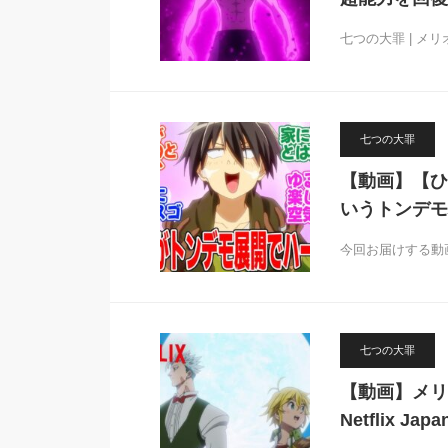
七つの大罪 | 
七つの大罪
【動画】【ひ
いうトンデモ
今回お届けする動
七つの大罪
【動画】メリ
Netflix Japa