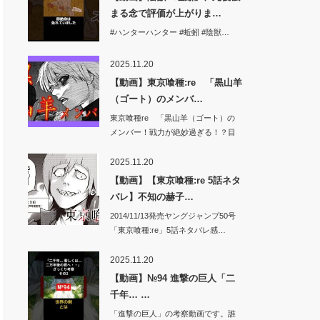
まる念で評価が上がりま…
#ハンターハンター #蚯蚓 #陰獣…
2025.11.20
【動画】東京喰種:re 「黒山羊
（ゴート）のメンバ…
東京喰種re 「黒山羊（ゴート）の
メンバー！戦力が絶妙過ぎる！？目
的はグール…
2025.11.20
【動画】【東京喰種:re 5話ネタ
バレ】不知の赫子…
2014/11/13発売ヤングジャンプ50号
「東京喰種:re」5話ネタバレ感…
2025.11.20
【動画】№94 進撃の巨人「二
千年… …
「進撃の巨人」の考察動画です。誰